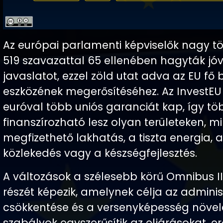
Az európai parlamenti képviselők nagy t
519 szavazattal 65 ellenében hagyták jó
javaslatot, ezzel zöld utat adva az EU fő
eszközének megerősítéséhez. Az InvestEU 2
euróval több uniós garanciát kap, így tö
finanszírozható lesz olyan területeken, mi
megfizethető lakhatás, a tiszta energia, a
közlekedés vagy a készségfejlesztés.
A változások a szélesebb körű Omnibus 
részét képezik, amelynek célja az adminis
csökkentése és a versenyképesség növelé
szabályok egyszerűsítik az eljárásokat, erő