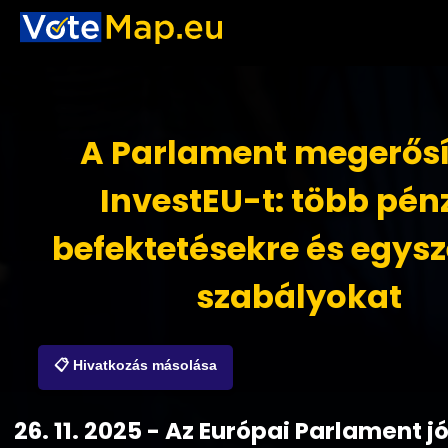
A Parlament megerősít
InvestEU-t: több pénz
befektetésekre és egys
szabályokat
📋 Hivatkozás másolása
26. 11. 2025 - Az Európai Parlament 