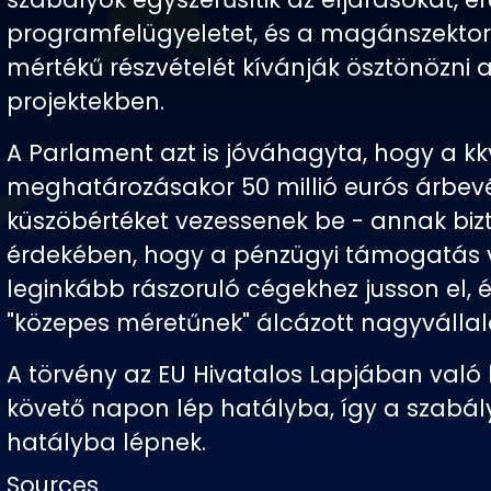
programfelügyeletet, és a magánszekto
mértékű részvételét kívánják ösztönözni 
projektekben.
A Parlament azt is jóváhagyta, hogy a kk
meghatározásakor 50 millió eurós árbevé
küszöbértéket vezessenek be - annak biz
érdekében, hogy a pénzügyi támogatás
leginkább rászoruló cégekhez jusson el, 
"közepes méretűnek" álcázott nagyvállal
A törvény az EU Hivatalos Lapjában való 
követő napon lép hatályba, így a szabá
hatályba lépnek.
Sources