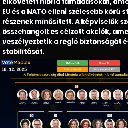
elkövetett hibrid támadásokat, ame
EU és a NATO elleni szélesebb körű s
részének minősített. A képviselők sz
összehangolt és célzott akciók, am
veszélyeztetik a régió biztonságát é
stabilitását.