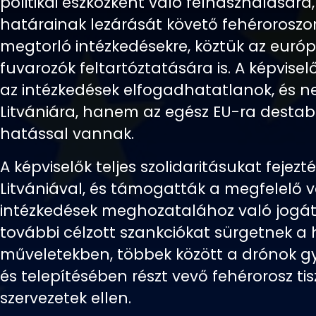
politikai eszközként való felhasználására
határainak lezárását követő fehéroroszo
megtorló intézkedésekre, köztük az európa
fuvarozók feltartóztatására is. A képviselő
az intézkedések elfogadhatatlanok, és 
Litvániára, hanem az egész EU-ra destabi
hatással vannak.
A képviselők teljes szolidaritásukat fejezté
Litvániával, és támogatták a megfelelő 
intézkedések meghozatalához való jogát.
további célzott szankciókat sürgetnek a h
műveletekben, többek között a drónok 
és telepítésében részt vevő fehérorosz tis
szervezetek ellen.