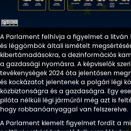
A Parlament felhívja a figyelmet a litván
és léggömbök általi ismételt megsértésér
kibertámadásokra, a dezinformációs ka
a gazdasági nyomásra. A képviselők szeri
tevékenységek 2024 óta jelentősen meg
és kockázatot jelentenek a polgári légi k
közbiztonságra és a gazdaságra. Egy es
pilóta nélküli légi járműről még azt is felt
hogy robbanóanyaggal van felszerelve.
A Parlament kiemelt figyelmet fordít a m