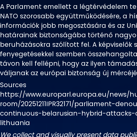
A Parlament emellett a légtérvédelem te
NATO szorosabb együttműködésére, a hír
információk jobb megosztására és az Unió
határainak biztonságába történő nagy
beruházásokra szólított fel. A képviselők s
fenyegetésekkel szemben összehangolta
távon kell fellépni, hogy az ilyen támadá
váljanak az európai biztonság új mércéjé
Sources
https://www.europarl.europa.eu/news/h
room/20251211IPR32171/parliament-deno
continuous-belarusian-hybrid-attacks-
lithuania
We collect and visually present data publi