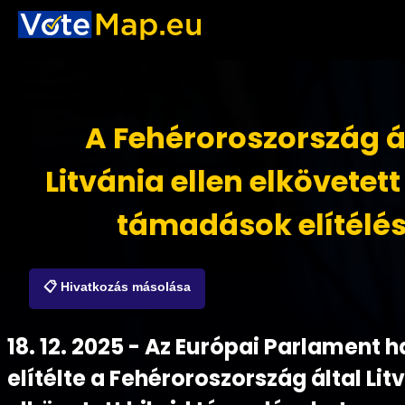
A Fehéroroszország á
Litvánia ellen elkövetett
támadások elítélé
📋 Hivatkozás másolása
18. 12. 2025 - Az Európai Parlament 
elítélte a Fehéroroszország által Lit