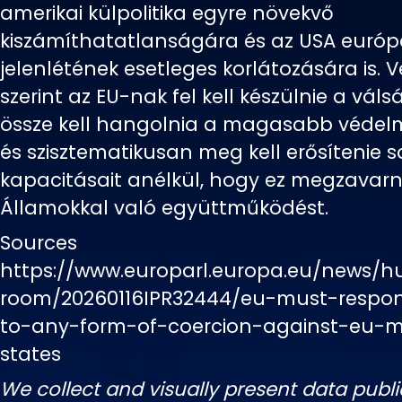
amerikai külpolitika egyre növekvő
kiszámíthatatlanságára és az USA európ
jelenlétének esetleges korlátozására is.
szerint az EU-nak fel kell készülnie a váls
össze kell hangolnia a magasabb védelm
és szisztematikusan meg kell erősítenie s
kapacitásait anélkül, hogy ez megzavarn
Államokkal való együttműködést.
Sources
https://www.europarl.europa.eu/news/h
room/20260116IPR32444/eu-must-respon
to-any-form-of-coercion-against-eu-
states
We collect and visually present data publi