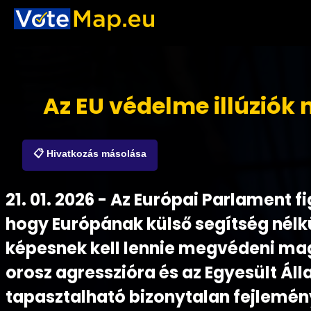
Az EU védelme illúziók 
📋 Hivatkozás másolása
21. 01. 2026 - Az Európai Parlament f
hogy Európának külső segítség nélkü
képesnek kell lennie megvédeni mag
orosz agresszióra és az Egyesült Á
tapasztalható bizonytalan fejlemé