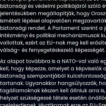
biztonsági és védelmi politikájáról szóló 
jelentésükben megállapítják, hogy Oros
ismételt lépései alapvetően megzavarták
biztonsági rendet. A Parlament szerint a j
intézményi és politikai mechanizmusok k
vallottak, ezért az EU-nak meg kell erősít
válság- és fenyegetéskezelő képességét.
Az alapot továbbra is a NATO-val való 
kell, hogy képezze, amelyet a képviselők 
biztonság szempontjából kulcsfontossá
tartanak. Ugyanakkor hangsúlyozzák, ho
tagállamoknak készen kell állniuk arra is
helyzet szükségessé tétele esetén önálló
cselekedjenek. Hivatkoznak erre az EU-Sz