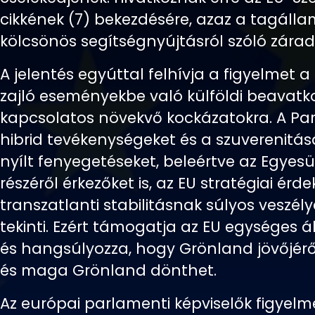
cikkének (7) bekezdésére, azaz a tagálla
kölcsönös segítségnyújtásról szóló zárad
A jelentés egyúttal felhívja a figyelmet
zajló eseményekbe való külföldi beavatk
kapcsolatos növekvő kockázatokra. A Pa
hibrid tevékenységeket és a szuverenitá
nyílt fenyegetéseket, beleértve az Egyes
részéről érkezőket is, az EU stratégiai érd
transzatlanti stabilitásnak súlyos veszél
tekinti. Ezért támogatja az EU egységes á
és hangsúlyozza, hogy Grönland jövőjérő
és maga Grönland dönthet.
Az európai parlamenti képviselők figyelm