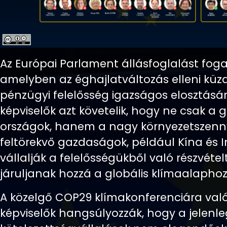
Az Európai Parlament állásfoglalást foga
amelyben az éghajlatváltozás elleni kü
pénzügyi felelősség igazságos elosztására 
képviselők azt követelik, hogy ne csak a
országok, hanem a nagy környezetszenn
feltörekvő gazdaságok, például Kína és In
vállalják a felelősségükből való részvétel
járuljanak hozzá a globális klímaalaphoz
A közelgő COP29 klímakonferenciára való 
képviselők hangsúlyozzák, hogy a jelenle