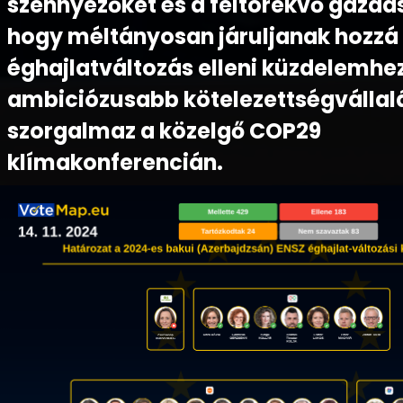
szennyezőket és a feltörekvő gazda
hogy méltányosan járuljanak hozzá
éghajlatváltozás elleni küzdelemhez
ambiciózusabb kötelezettségvállal
szorgalmaz a közelgő COP29
klímakonferencián.