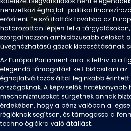
kötelezettségvállalások nem elegendőek
nemzetközi éghajlat-politikai finanszíroz
erősíteni. Felszólították továbbá az Európ
határozottan lépjen fel a tárgyalásokon,
szorgalmazzon ambiciózusabb célokat a
üvegházhatású gázok kibocsátásának cs
Az Európai Parlament arra is felhívta a f
elegendő támogatást kell biztosítani az
éghajlatváltozás által leginkább érintett
országoknak. A képviselők hatékonyabb f
mechanizmusokat sürgetnek annak bizt
érdekében, hogy a pénz valóban a legs
régióknak segítsen, és támogassa a fen
technológiákra való átállást.