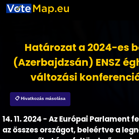
Határozat a 2024-es b
(Azerbajdzsán) ENSZ ég
változási konferenci
📋 Hivatkozás másolása
14. 11. 2024 - Az Európai Parlament fe
az összes országot, beleértve a le