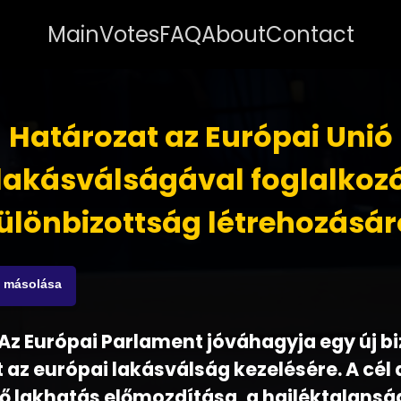
Main
Votes
FAQ
About
Contact
Határozat az Európai Unió
lakásválságával foglalkoz
ülönbizottság létrehozásár
s másolása
 - Az Európai Parlament jóváhagyja egy új b
 az európai lakásválság kezelésére. A cél 
 lakhatás előmozdítása, a hajléktalanság