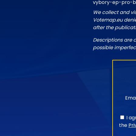
vybory-ep-pro-b
We collect and vi
Votemap.eu denies
after the publicat
Descriptions are 
possible imperfec
Emai
I a
the
Pri