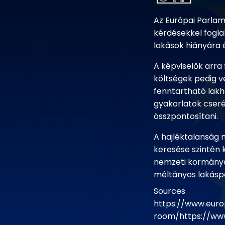
Az Európai Parlame
kérdésekkel fogla
lakások hiányára 
A képviselők arra
költségek pedig ve
fenntartható lakh
gyakorlatok cseré
összpontosítani.
A hajléktalanság
keresése szintén 
nemzeti kormányo
méltányos lakáspol
Sources
https://www.euro
room/https://ww