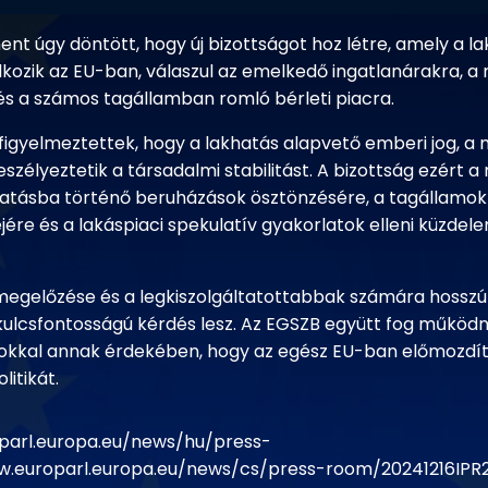
nt úgy döntött, hogy új bizottságot hoz létre, amely a la
lkozik az EU-ban, válaszul az emelkedő ingatlanárakra, a
és a számos tagállamban romló bérleti piacra.
 figyelmeztettek, hogy a lakhatás alapvető emberi jog, a
szélyeztetik a társadalmi stabilitást. A bizottság ezért 
atásba történő beruházások ösztönzésére, a tagállamok 
jére és a lakáspiaci spekulatív gyakorlatok elleni küzdel
 megelőzése és a legkiszolgáltatottabbak számára hossz
kulcsfontosságú kérdés lesz. Az EGSZB együtt fog működni 
kkal annak érdekében, hogy az egész EU-ban előmozdít
itikát.
parl.europa.eu/news/hu/press-
w.europarl.europa.eu/news/cs/press-room/20241216IPR