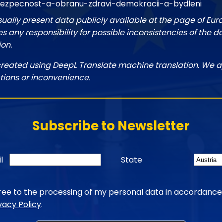
ezpecnost-a-obranu-zdravi-demokracii-a-bydleni
sually present data publicly available at the page of Eu
 any responsibility for possible inconsistencies of the d
ion.
created using DeepL Translate machine translation. We a
tions or inconvenience.
Subscribe to Newsletter
l
State
gree to the processing of my personal data in accordance
vacy Policy
.