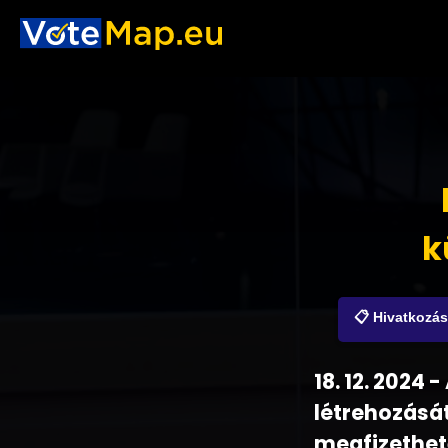
k
📋 Hivatkozá
18. 12. 2024
létrehozását
megfizethető