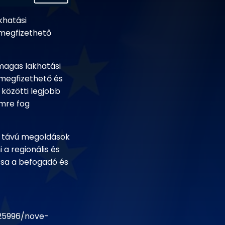
khatási
 megfizethető
 magas lakhatási
a megfizethető és
közötti legjobb
emre fog
ú távú megoldások
a regionális és
sa a befogadó és
25996/nove-