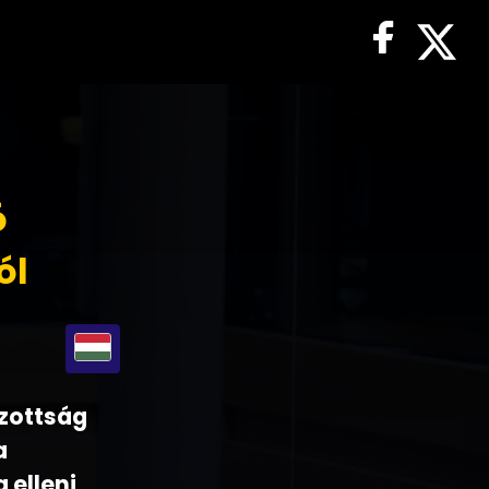
ó
ól
izottság
a
 elleni