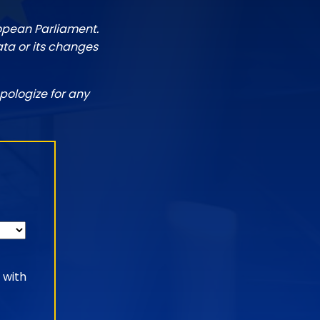
ropean Parliament.
ata or its changes
pologize for any
 with