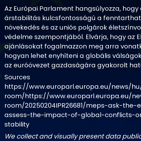
Az Európai Parlament hangsúlyozza, hogy 
árstabilitás kulcsfontosságú a fenntartha
növekedés és az uniós polgárok életszínv
védelme szempontjából. Elvárja, hogy az E
ajánlásokat fogalmazzon meg arra vonat
hogyan lehet enyhíteni a globális válságok 
az euróövezet gazdaságára gyakorolt hat
Sources
https://www.europarl.europa.eu/news/hu
room/https://www.europarl.europa.eu/n
room/20250204IPR26681/meps-ask-the-e
assess-the-impact-of-global-conflicts-o
stability
We collect and visually present data public