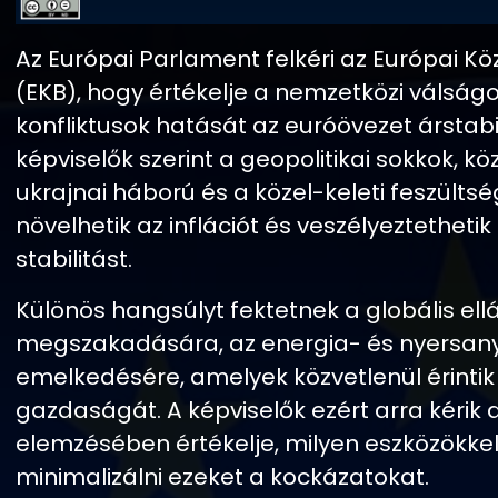
Az Európai Parlament felkéri az Európai Kö
(EKB), hogy értékelje a nemzetközi válság
konfliktusok hatását az euróövezet árstabi
képviselők szerint a geopolitikai sokkok, kö
ukrajnai háború és a közel-keleti feszülts
növelhetik az inflációt és veszélyeztetheti
stabilitást.
Különös hangsúlyt fektetnek a globális ell
megszakadására, az energia- és nyersan
emelkedésére, amelyek közvetlenül érintik
gazdaságát. A képviselők ezért arra kérik 
elemzésében értékelje, milyen eszközökkel
minimalizálni ezeket a kockázatokat.