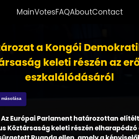
Main
Votes
FAQ
About
Contact
ározat a Kongói Demokrat
ársaság keleti részén az er
eszkalálódásáról
s másolása
 - Az Európai Parlament határozottan elítél
s Köztársaság keleti részén elharapódzó 
 sürgetett Ruanda ellen, amely a képviselő