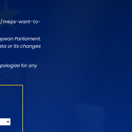
52/meps-want-to-
ropean Parliament.
ata or its changes
pologize for any