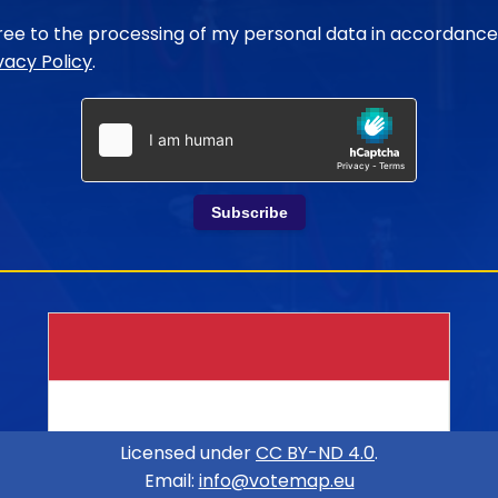
gree to the processing of my personal data in accordance
vacy Policy
.
Subscribe
Licensed under
CC BY-ND 4.0
.
Email:
info@votemap.eu