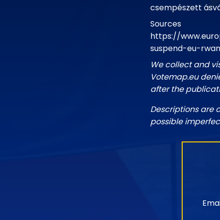
csempészett ásvá
Sources
https://www.eur
suspend-eu-rwand
We collect and vi
Votemap.eu denies
after the publicat
Descriptions are 
possible imperfec
Emai