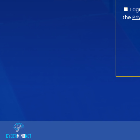
I a
the
Pri