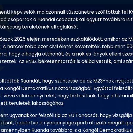
enti képviselők ma azonnali tűzszünetre szólítottak fel K
zadó csoportok a ruandai csapatokkal együtt továbbra is f
ársaság területének elfoglalását.
őszak 2025 elején meredeken eszkalálódott, amikor az M
t. A harcok több ezer civil életét követelték, több mint 
ra, hogy elhagyja otthonát, és a nők és lányok elleni szex
ettek. Az ENSZ békefenntartóit is célba vették, ami sz
zólították Ruandát, hogy szüntesse be az M23-nak nyújto
 a Kongói Demokratikus Köztársaságból. Egyúttal felszólí
zt vevő valamennyi felet, hogy biztosítsák, hogy a humani
tett területek lakosságához.
ent ugyanakkor felszólítja az EU Tanácsát, hogy vizsgálja
rozását, beleértve a nyersanyagexportról szóló megállap
s, amennyiben Ruanda továbbra is a Kongói Demokratikus