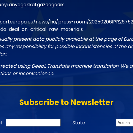
nyi anyagokkal gazdagodik.
oparl.europa.eu/news/hu/press-room/20250206IPR267
a-deal-on-critical-raw-materials
sually present data publicly available at the page of Eu
 any responsibility for possible inconsistencies of the d
ion.
created using DeepL Translate machine translation. We a
tions or inconvenience.
Subscribe to Newsletter
l
State