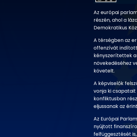
Az európai parlam
részén, ahol a lá
Demokratikus Közt
A térségben az er
offenzívát indítot
kényszerítettek ar
növekedéséhez vez
követelt.
A képviselők fels
vonja ki csapatait
konfliktusban rés
eljussanak az érin
Az Európai Parlam
nyújtott finanszí
felfüggesztését i