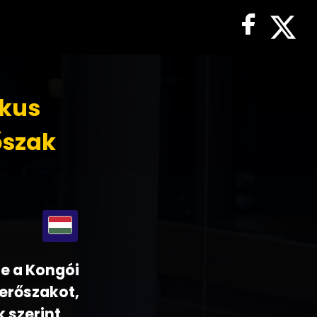
ikus
őszak
te a Kongói
erőszakot,
k szerint