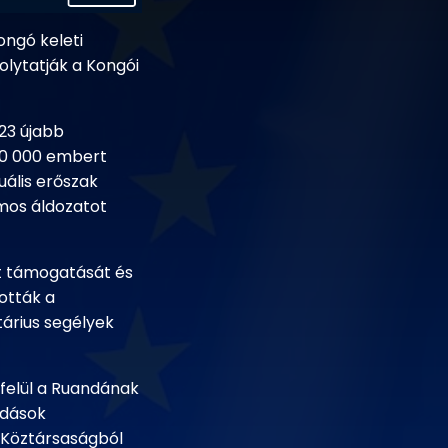
ongó keleti
olytatják a Kongói
23 újabb
500 000 embert
uális erőszak
ámos áldozatot
tt támogatását és
tották a
tárius segélyek
 felül a Ruandának
odások
 Köztársaságból