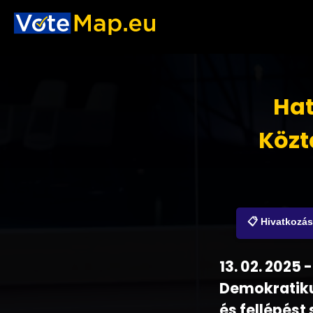
Hat
Közt
📋 Hivatkozá
13. 02. 2025
Demokratiku
és fellépést