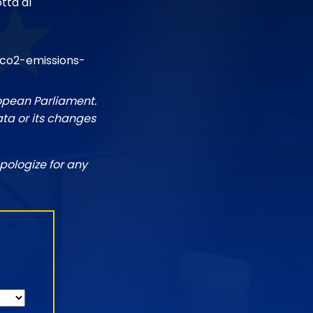
tta al
co2-emissions-
ropean Parliament.
ata or its changes
pologize for any