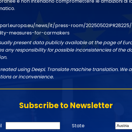
anee e non intendono compromettere le ambizioni di lo
atico.
parl.europa.eu/news/it/press-room/20250502IPR28225/
ility-measures-for-carmakers
sually present data publicly available at the page of Eu
 any responsibility for possible inconsistencies of the d
ion.
created using DeepL Translate machine translation. We a
tions or inconvenience.
Subscribe to Newsletter
l
State