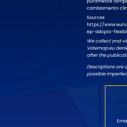
puramente tempor
cambiamento clim
Sources
https://www.euro
ep-adopts-flexib
We collect and vi
Votemap.eu denies
after the publicat
Descriptions are 
possible imperfec
Emai