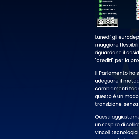
Lunedì gli eurode
maggiore flessibil
riguardano il cos
"crediti" per la pr
Il Parlamento ha 
adeguare il metodo
cambiamenti tecno
questo è un modo p
transizione, senza
Questi aggiustame
un sospiro di soll
vincoli tecnologic