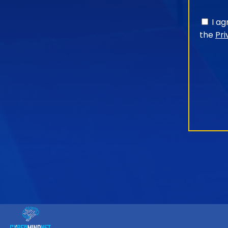
I a
the
Pri