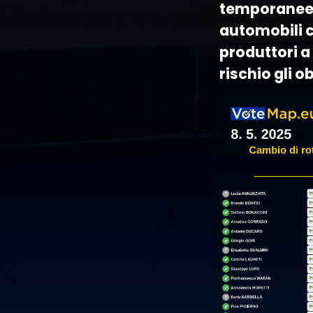
temporanee a
automobili c
produttori a
rischio gli o