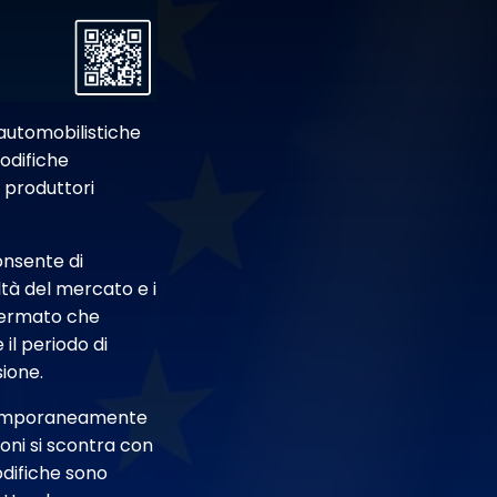
automobilistiche
modifiche
 produttori
onsente di
ltà del mercato e i
ffermato che
il periodo di
sione.
e temporaneamente
ioni si scontra con
modifiche sono