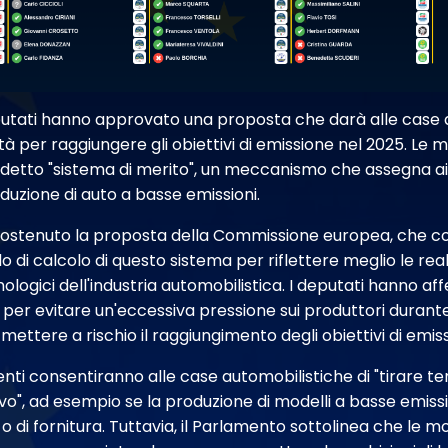
putati hanno approvato una proposta che darà alle case 
ità per raggiungere gli obiettivi di emissione nel 2025. Le 
iddetto "sistema di merito", un meccanismo che assegna ai
oduzione di auto a basse emissioni.
sostenuto la proposta della Commissione europea, che c
 di calcolo di questo sistema per riflettere meglio le rea
logici dell'industria automobilistica. I deputati hanno a
er evitare un'eccessiva pressione sui produttori durante 
 mettere a rischio il raggiungimento degli obiettivi di emis
nti consentiranno alle case automobilistiche di "tirar
ievo", ad esempio se la produzione di modelli a basse emiss
i o di fornitura. Tuttavia, il Parlamento sottolinea che le 