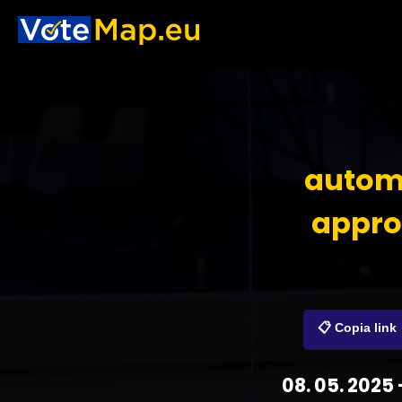
automo
approv
📋 Copia link
08. 05. 2025