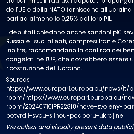
tra cui i missili Taurus. I deputati propongo
dell'UE e della NATO forniscano all'Ucrain
pari ad almeno lo 0,25% del loro PIL.
I deputati chiedono anche sanzioni più sev
Russia e i suoi alleati, compresi Iran e Core
Inoltre, raccomandano la confisca dei beni
congelati nell'UE, che dovrebbero essere uti
ricostruzione dell'Ucraina.
Sources
https://www.europarl.europa.eu/news/it/p
room/https://www.europarl.europa.eu/ne
room/20240710IPR22810/nove-zvoleny-pa
potvrdil-svou-silnou-podporu-ukrajine
We collect and visually present data publicl