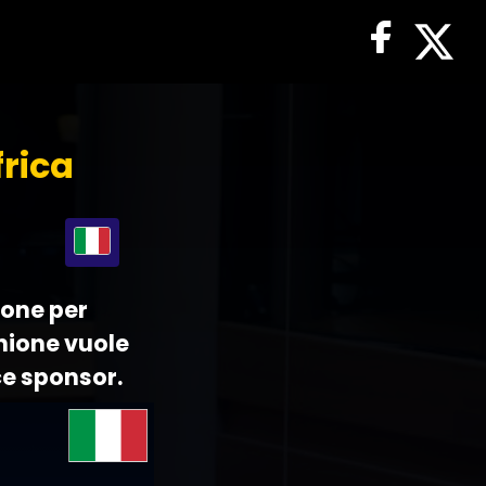
frica
ione per
'Unione vuole
ce sponsor.