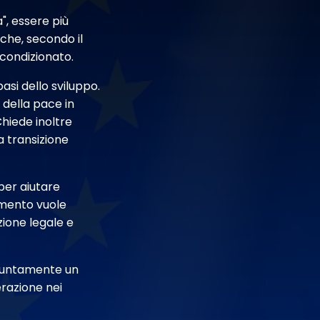
", essere più
 che, secondo il
condizionato.
asi dello sviluppo.
 della pace in
Chiede inoltre
la transizione
per aiutare
lamento vuole
ione legale e
giuntamente un
erazione nei