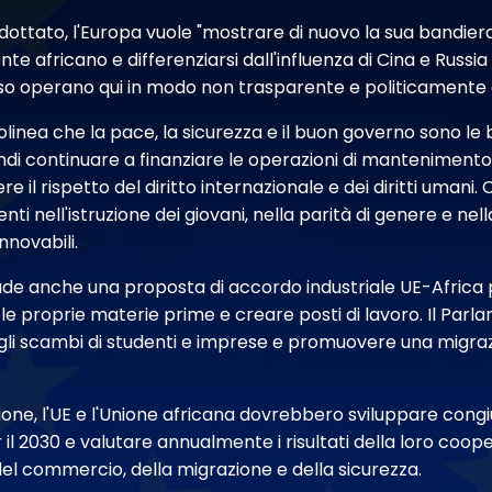
dottato, l'Europa vuole "mostrare di nuovo la sua bandiera
ente africano e differenziarsi dall'influenza di Cina e Russia
o operano qui in modo non trasparente e politicamente 
olinea che la pace, la sicurezza e il buon governo sono le b
ndi continuare a finanziare le operazioni di mantenimento
 il rispetto del diritto internazionale e dei diritti umani. 
ti nell'istruzione dei giovani, nella parità di genere e nel
nnovabili.
ude anche una proposta di accordo industriale UE-Africa 
e le proprie materie prime e creare posti di lavoro. Il Par
gli scambi di studenti e imprese e promuovere una migraz
zione, l'UE e l'Unione africana dovrebbero sviluppare con
 il 2030 e valutare annualmente i risultati della loro coop
 del commercio, della migrazione e della sicurezza.