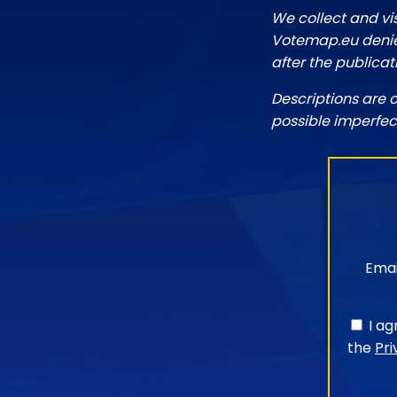
We collect and vi
Votemap.eu denies
after the publicat
Descriptions are 
possible imperfec
Emai
I a
the
Pri