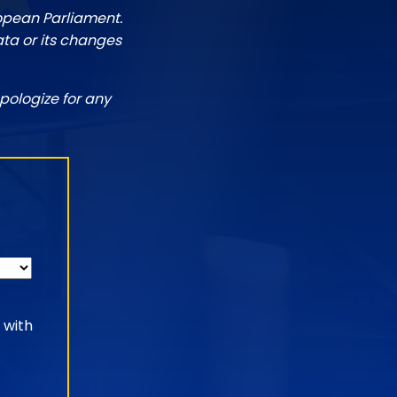
ropean Parliament.
ata or its changes
pologize for any
 with