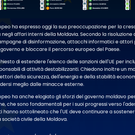
opeo ha espresso oggi la sua preoccupazione per la cre
 negli affari interni della Moldavia. Secondo la risoluzion
pagne di disinformazione, attacchi informatici e attori poli
 il governo e bloccare il percorso europeo del Paese.
hiesto di estendere l'elenco delle sanzioni dell'UE per in
ponsabili di attività destabilizzanti. Chiedono inoltre un 
ettori della sicurezza, dell'energia e della stabilità econom
dersi meglio dalle minacce esterne.
peo ha anche elogiato gli sforzi del governo moldavo per 
one, che sono fondamentali per i suoi progressi verso l'ade
i hanno sottolineato che l'UE deve continuare a sostenere 
società civile della Moldova.