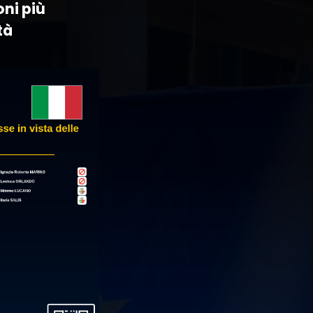
oni più
tà