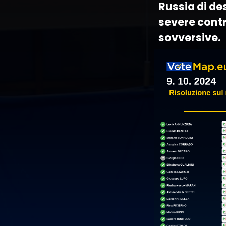
Russia di de
severe contro
sovversive.