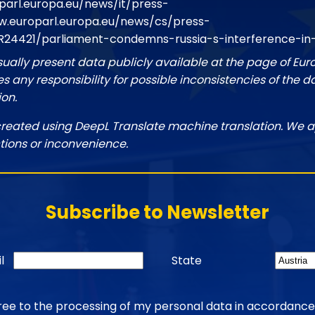
parl.europa.eu/news/it/press-
.europarl.europa.eu/news/cs/press-
R24421/parliament-condemns-russia-s-interference-i
sually present data publicly available at the page of Eu
 any responsibility for possible inconsistencies of the d
ion.
created using DeepL Translate machine translation. We a
tions or inconvenience.
Subscribe to Newsletter
l
State
gree to the processing of my personal data in accordance