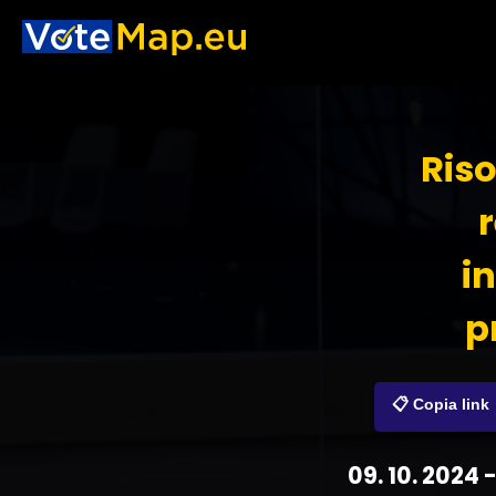
Riso
in
p
📋 Copia link
09. 10. 2024