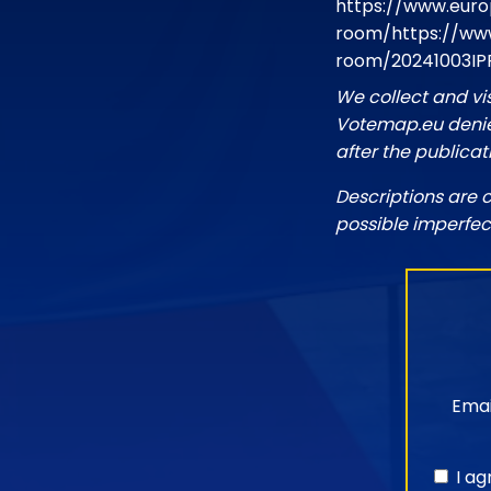
https://www.euro
room/https://www
room/20241003IP
We collect and vi
Votemap.eu denies
after the publicat
Descriptions are 
possible imperfec
Emai
I a