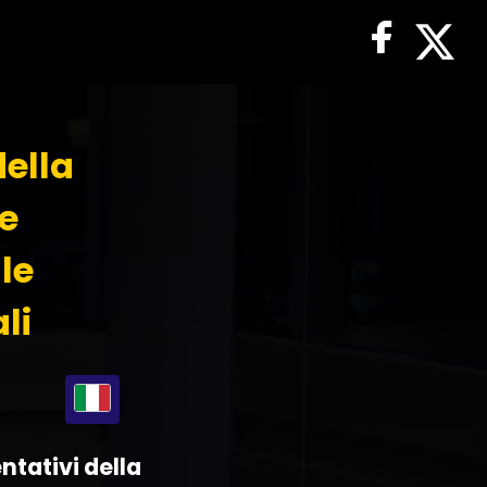
della
e
lle
li
ntativi della