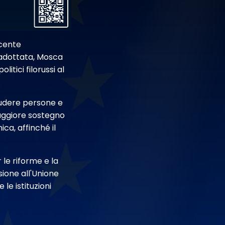
scente
e adottata, Mosca
tici filorussi al
cludere persone e
maggiore sostegno
ica, affinché il
le riforme e la
sione all'Unione
le istituzioni