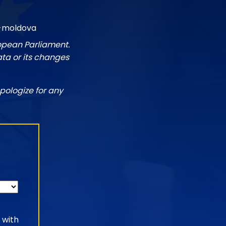
n-moldova
ropean Parliament.
ata or its changes
pologize for any
 with