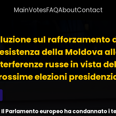
Main
Votes
FAQ
About
Contact
luzione sul rafforzamento 
resistenza della Moldova all
terferenze russe in vista de
rossime elezioni presidenzia
 - Il Parlamento europeo ha condannato i te