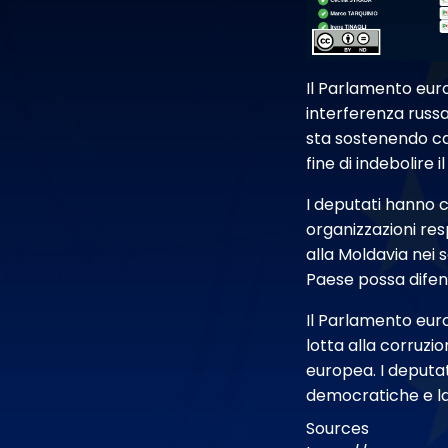
Il Parlamento eur
interferenza russa
sta sostenendo cam
fine di indebolire
I deputati hanno c
organizzazioni res
alla Moldavia nei s
Paese possa difen
Il Parlamento euro
lotta alla corruzi
europea. I deputat
democratiche e la 
Sources