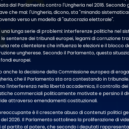
vviata dal Parlamento contro l'Ungheria nel 2018. Secondo g
rave che mai: l'Ungheria, dicono, sta "minando sistematic
muovendo verso un modello di "autocrazia elettorale".
 una lunga serie di problemi: interferenze politiche nel sis
e le sentenze dei tribunali europei, legami di corruzione tra 
una rete clientelare che influenza le elezioni e il blocco d
orruzione ungherese. Secondo il Parlamento, questa situaz
i fondi europei.
ano anche la decisione della Commissione europea di eroga
gheria, che il Parlamento sta ora contestando in tribunale.
o l'interferenza nella libertà accademica, il controllo de
atiche commerciali politicamente motivate e persino il di
ride attraverso emendamenti costituzionali.
eoccupante è il crescente abuso di contenuti politici gene
i del 2026. Il Parlamento sottolinea la proliferazione di vi
i al partito al potere, che secondo i deputati rappresenta