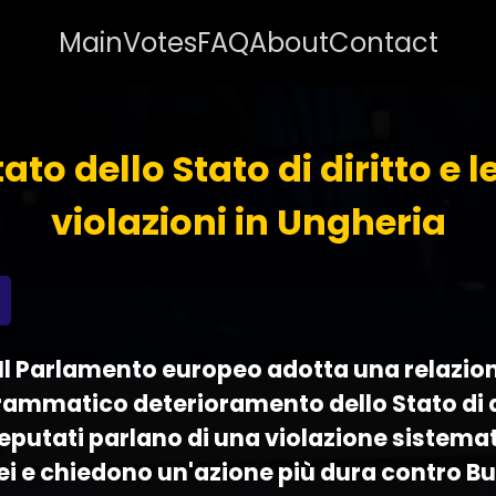
Main
Votes
FAQ
About
Contact
tato dello Stato di diritto e l
violazioni in Ungheria
 - Il Parlamento europeo adotta una relazio
drammatico deterioramento dello Stato di di
deputati parlano di una violazione sistemat
ei e chiedono un'azione più dura contro B