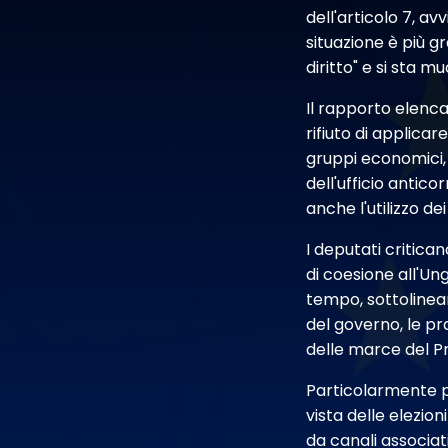
dell'articolo 7, a
situazione è più g
diritto" e si sta 
Il rapporto elenca
rifiuto di applicar
gruppi economici, 
dell'ufficio antic
anche l'utilizzo de
I deputati critic
di coesione all'Un
tempo, sottolinean
del governo, le pr
delle marce del P
Particolarmente pr
vista delle elezion
da canali associat