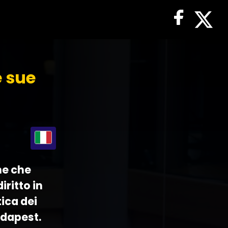
e sue
ne che
ritto in
ica dei
udapest.