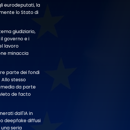
li eurodeputati, la
amente lo Stato di
tema giudiziario,
il governo e i
el lavoro
ione minaccia
re parte dei fondi
 Allo stesso
i media da parte
vieto de facto
rati dall'IA in
deo deepfake diffusi
 una seria