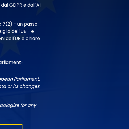
 dal GDPR e dall'AI
lo 7(2) - un passo
glio dell'UE - e
ni dell'UE e chiare
arliament-
ropean Parliament.
ata or its changes
pologize for any