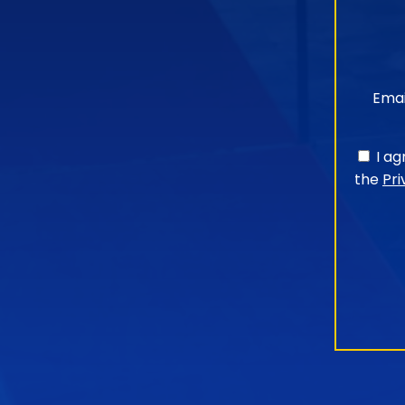
Emai
I a
the
Pri