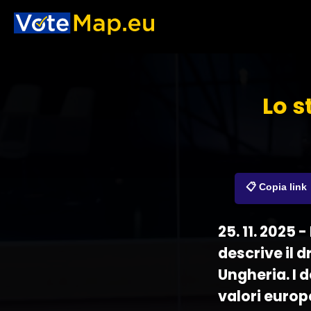
Lo s
📋 Copia link
25. 11. 2025
descrive il 
Ungheria. I 
valori europ