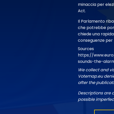
minaccia per elezi
Act.
Il Parlamento ribad
che potrebbe portar
chiede una rapida 
conseguenze per tu
Sources
https://www.euro
sounds-the-alarm
We collect and vi
Votemap.eu denies
after the publicat
Descriptions are 
possible imperfec