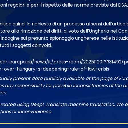
oni regolari e per il rispetto delle norme previste dal DSA,
isce quindi la richiesta di un processo ai sensi dell'artico
e alla rimozione dei diritti di voto dell'Ungheria nel Consi
indagine sul presunto spionaggio ungherese nelle istituzio
tti i soggetti coinvolti.
parl.europa.eu/news/it/press-room/20251120IPR31492/p
-over-hungary-s-deepening-rule-of-law-crisis
sually present data publicly available at the page of Eu
 any responsibility for possible inconsistencies of the d
ion.
created using DeepL Translate machine translation. We a
tions or inconvenience.