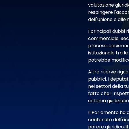
valutazione giurid
respingere l'accord
dell'Unione e alle 
I principali dubbi 
commerciale. Seco
processi decisiona
istituzionale tra l
potrebbe modificar
Altre riserve rigua
pubblici. I deputa
nei settori della t
fatto che il rispet
sistema giudiziario
Il Parlamento ha qu
contenuto dell'ac
parere giuridico,