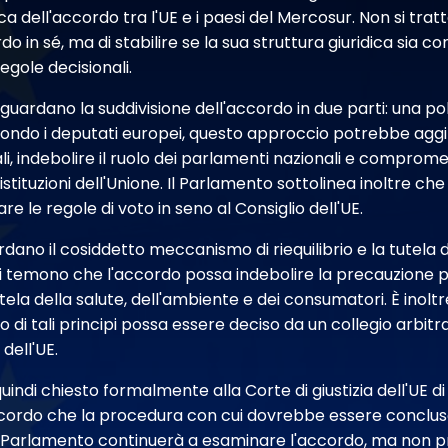
ica dell'accordo tra l'UE e i paesi del Mercosur. Non si tra
o in sé, ma di stabilire se la sua struttura giuridica sia co
regole decisionali.
riguardano la suddivisione dell'accordo in due parti: una po
ndo i deputati europei, questo approccio potrebbe aggir
li, indebolire il ruolo dei parlamenti nazionali e compromet
e istituzioni dell'Unione. Il Parlamento sottolinea inoltre c
e le regole di voto in seno al Consiglio dell'UE.
rdano il cosiddetto meccanismo di riequilibrio e la tutela d
ti temono che l'accordo possa indebolire la precauzione p
utela della salute, dell'ambiente e dei consumatori. È inolt
to di tali principi possa essere deciso da un collegio arbitral
 dell'UE.
indi chiesto formalmente alla Corte di giustizia dell'UE di 
cordo che la procedura con cui dovrebbe essere concluso
 il Parlamento continuerà a esaminare l'accordo, ma non