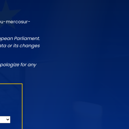
/eu-mercosur-
ropean Parliament.
ata or its changes
pologize for any