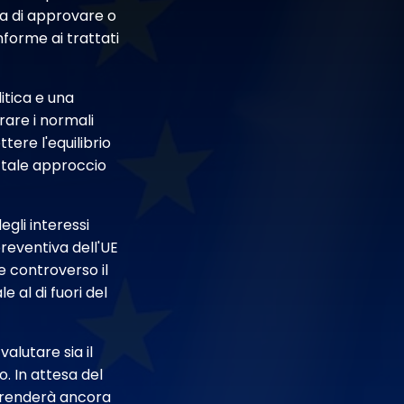
tta di approvare o
nforme ai trattati
litica e una
are i normali
tere l'equilibrio
he tale approccio
egli interessi
reventiva dell'UE
re controverso il
e al di fuori del
valutare sia il
. In attesa del
 prenderà ancora