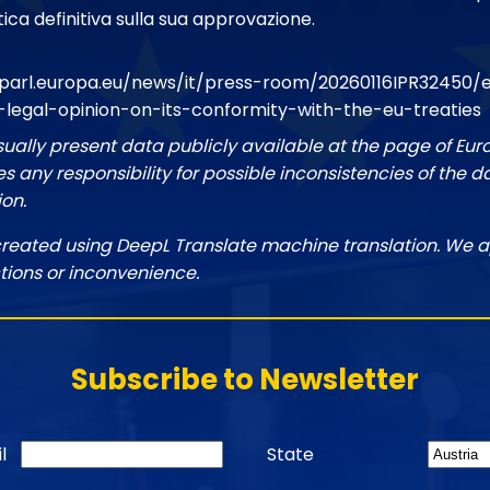
tica definitiva sulla sua approvazione.
parl.europa.eu/news/it/press-room/20260116IPR32450
gal-opinion-on-its-conformity-with-the-eu-treaties
sually present data publicly available at the page of Eu
 any responsibility for possible inconsistencies of the d
ion.
created using DeepL Translate machine translation. We a
tions or inconvenience.
Subscribe to Newsletter
l
State