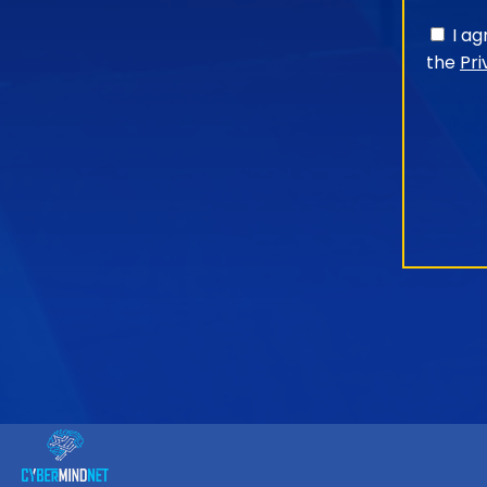
I a
the
Pri