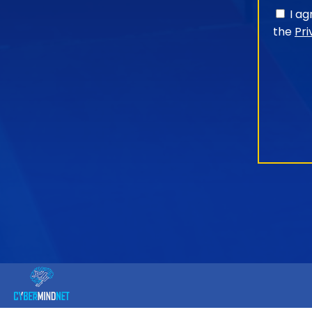
I a
the
Pri