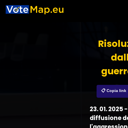
Risolu
dal
guerr
📋 Copia link
23. 01. 2025
diffusione d
l'aggression