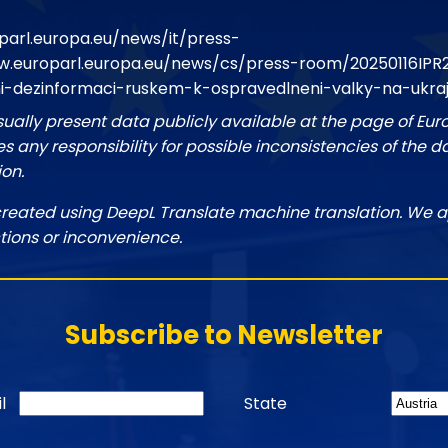
parl.europa.eu/news/it/press-
w.europarl.europa.eu/news/cs/press-room/20250116IPR
ni-dezinformaci-ruskem-k-ospravedlneni-valky-na-ukraj
sually present data publicly available at the page of Eu
 any responsibility for possible inconsistencies of the d
ion.
created using DeepL Translate machine translation. We a
tions or inconvenience.
Subscribe to Newsletter
l
State