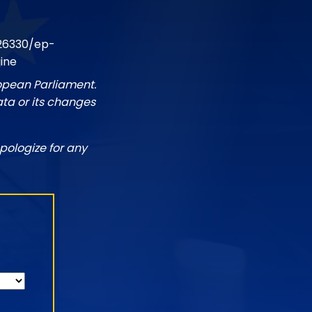
26330/ep-
ine
ropean Parliament.
ata or its changes
pologize for any