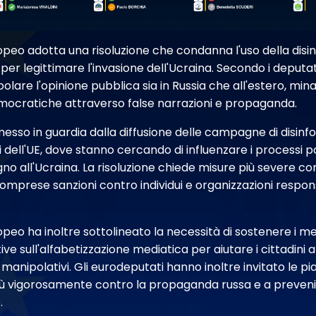
opeo adotta una risoluzione che condanna l'uso della dis
 per legittimare l'invasione dell'Ucraina. Secondo i deputa
lare l'opinione pubblica sia in Russia che all'estero, mina
democratiche attraverso false narrazioni e propaganda.
messo in guardia dalla diffusione delle campagne di disin
 dell'UE, dove stanno cercando di influenzare i processi pol
egno all'Ucraina. La risoluzione chiede misure più severe co
omprese sanzioni contro individui e organizzazioni respons
peo ha inoltre sottolineato la necessità di sostenere i m
tive sull'alfabetizzazione mediatica per aiutare i cittadini a
 manipolativi. Gli eurodeputati hanno inoltre invitato le pi
iù vigorosamente contro la propaganda russa e a prevenir
.