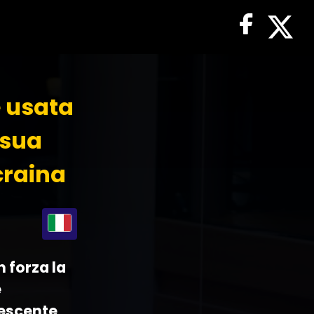
e usata
 sua
craina
 forza la
e
rescente