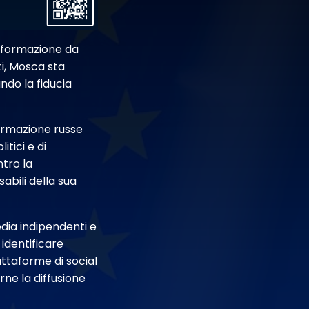
informazione da
ti, Mosca sta
ndo la fiducia
formazione russe
itici e di
ntro la
abili della sua
edia indipendenti e
 identificare
attaforme di social
ne la diffusione