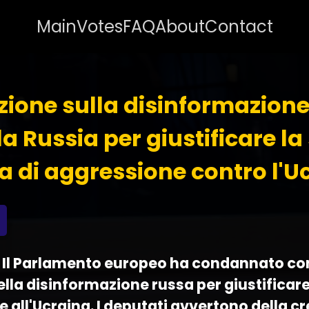
Main
Votes
FAQ
About
Contact
zione sulla disinformazion
la Russia per giustificare la
a di aggressione contro l'U
 - Il Parlamento europeo ha condannato con
ella disinformazione russa per giustificar
e all'Ucraina. I deputati avvertono della c