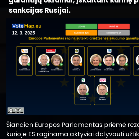
garantijų Ukrainai, įskaitant karinę 
sankcijas Rusijai.
Šiandien Europos Parlamentas priėmė rezol
kurioje ES raginama aktyviai dalyvauti užti