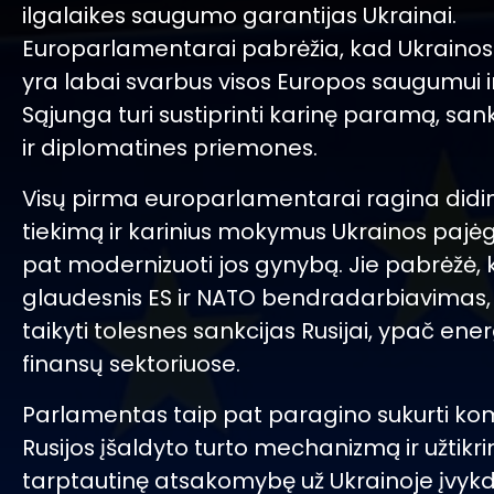
ilgalaikes saugumo garantijas Ukrainai.
Europarlamentarai pabrėžia, kad Ukrainos
yra labai svarbus visos Europos saugumui i
Sąjunga turi sustiprinti karinę paramą, sank
ir diplomatines priemones.
Visų pirma europarlamentarai ragina didin
tiekimą ir karinius mokymus Ukrainos pajė
pat modernizuoti jos gynybą. Jie pabrėžė,
glaudesnis ES ir NATO bendradarbiavimas, 
taikyti tolesnes sankcijas Rusijai, ypač ener
finansų sektoriuose.
Parlamentas taip pat paragino sukurti ko
Rusijos įšaldyto turto mechanizmą ir užtikrin
tarptautinę atsakomybę už Ukrainoje įvyk