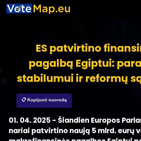
ES patvirtino finans
pagalbą Egiptui: pa
stabilumui ir reformų s
📋 Kopijuoti nuorodą
01. 04. 2025 - Šiandien Europos Par
nariai patvirtino naują 5 mlrd. eurų 