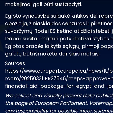
mokėjimai gali būti sustabdyti.
Egipto vyriausybė sulaukė kritikos dėl repre
opoziciją, žiniasklaidos cenzūros ir pilietin
suvaržymų. Todėl ES ketina atidžiai stebėti į
Dabar susitarimą turi patvirtinti valstybės na
Egiptas pradės laikytis sąlygų, pirmoji pag
galėtų būti išmokėta dar šiais metais.
Sources
https://www.europarl.europa.eu/news/lt/p
room/20250331IPR27546/meps-approve-
financial-aid-package-for-egypt-and-jo
We collect and visually present data publicl
the page of European Parliament. Votemap
any responsibility for possible inconsistenci