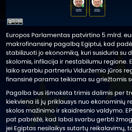
Europos Parlamentas patvirtino 5 mlrd. eu
makrofinansinę pagalbą Egiptui, kad pad
stabilizuoti jo ekonomiką, kuri susiduria su 
skolomis, infliacija ir nestabilumu regione. 
laiko svarbiu partneriu Viduržemio jūros re
finansinė parama teikiama su griežtomis s
Pagalba bus išmokėta trimis dalimis per tr
kiekviena iš jų priklausys nuo ekonominių 
skolos mažinimo ir skaidresnio valdymo. EP 
pat pabrėžė, kad labai svarbu gerbti žmog
jei Egiptas nesilaikys sutartų reikalavimų, t