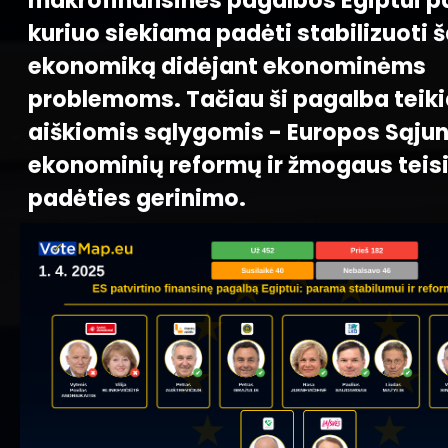
makrofinansinės pagalbos Egiptui p
kuriuo siekiama padėti stabilizuoti š
ekonomiką didėjant ekonominėms
problemoms. Tačiau ši pagalba teik
aiškiomis sąlygomis - Europos Sąjung
ekonominių reformų ir žmogaus teis
padėties gerinimo.