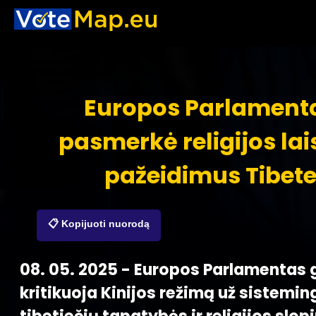
Europos Parlament
pasmerkė religijos la
pažeidimus Tibet
📋 Kopijuoti nuorodą
08. 05. 2025 - Europos Parlamentas g
kritikuoja Kinijos režimą už sistemin