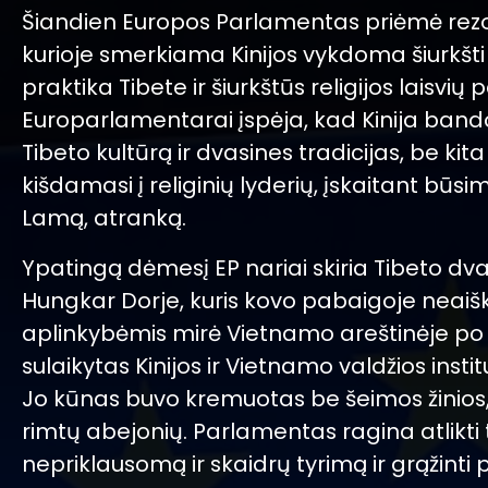
Šiandien Europos Parlamentas priėmė rezol
kurioje smerkiama Kinijos vykdoma šiurkšti 
praktika Tibete ir šiurkštūs religijos laisvių 
Europarlamentarai įspėja, kad Kinija bando 
Tibeto kultūrą ir dvasines tradicijas, be kita
kišdamasi į religinių lyderių, įskaitant būsim
Lamą, atranką.
Ypatingą dėmesį EP nariai skiria Tibeto dva
Hungkar Dorje, kuris kovo pabaigoje neaiš
aplinkybėmis mirė Vietnamo areštinėje po 
sulaikytas Kinijos ir Vietnamo valdžios institu
Jo kūnas buvo kremuotas be šeimos žinios, 
rimtų abejonių. Parlamentas ragina atlikti 
nepriklausomą ir skaidrų tyrimą ir grąžinti 