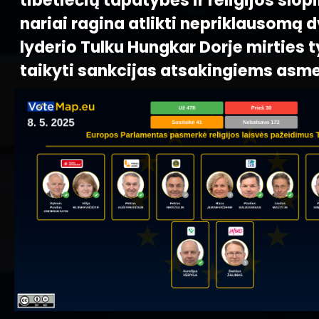
tibetiečių tapatybės ir religijos slop
nariai ragina atlikti nepriklausomą 
lyderio Tulku Hungkar Dorje mirties t
taikyti sankcijas atsakingiems asm