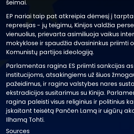
šeimai.
EP nariai taip pat atkreipia dėmesį į tarpt
represijas - jų teigimu, Kinijos valdžia pers
vienuolius, prievarta asimiliuoja vaikus int
mokyklose ir spaudžia dvasininkus priimti of
Komunistų partijos ideologiją.
Parlamentas ragina ES priimti sankcijas a
institucijoms, atsakingiems už šiuos žmogau
pažeidimus, ir ragina valstybes nares sust
ekstradicijos susitarimus su Kinija. Parlam
ragina paleisti visus religinius ir politinius kal
įskaitant teisėtą Pančen Lamą ir uigūrų a
Ilhamą Tohti.
Sources