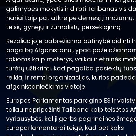
galimybes mokytis ir dirbti Talibanas vis da
nariai taip pat atkreipė dėmesį į mažumų
teisių gynėjų ir žurnalistų persekiojimą.
Rezoliucijoje pabrėžiama būtinybė didinti 
pagalbą Afganistanui, ypač pažeidžiamo
tokioms kaip moterys, vaikai ir etninės ma
turėtų užtikrinti, kad pagalba pasiektų tuos
reikia, ir remti organizacijas, kurios padeda
afganistaniečiams vietoje.
Europos Parlamentas paragino ES ir valst
toliau nepripažinti Talibano kaip teisėtos 
vyriausybės, kol ji gerbs pagrindines žmoga
Europarlamentarai teigė, kad bet koks