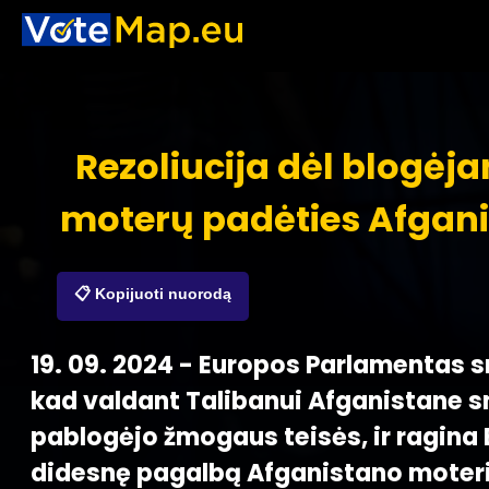
Rezoliucija dėl blogėja
moterų padėties Afgan
📋 Kopijuoti nuorodą
19. 09. 2024 - Europos Parlamentas s
kad valdant Talibanui Afganistane s
pablogėjo žmogaus teisės, ir ragina E
didesnę pagalbą Afganistano moteri