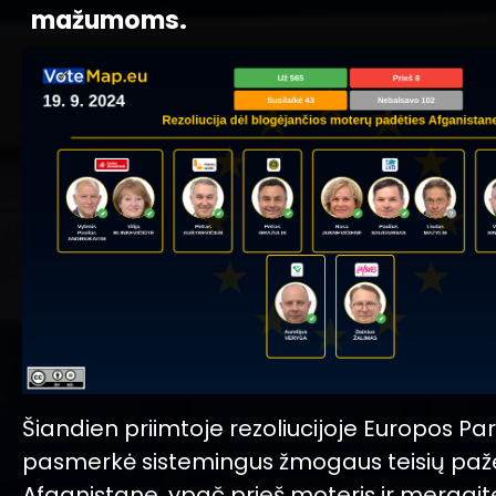
mažumoms.
Šiandien priimtoje rezoliucijoje Europos P
pasmerkė sistemingus žmogaus teisių paž
Afganistane, ypač prieš moteris ir mergaite