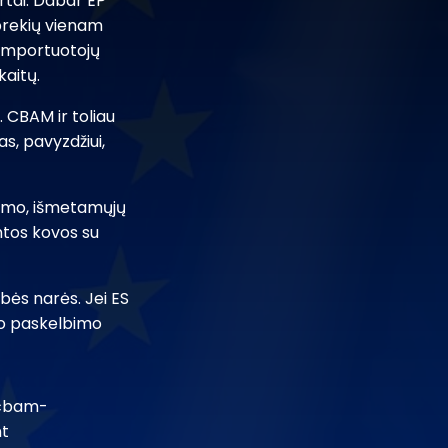
rtai. Dabar EP
 prekių vienam
 importuotojų
kaitų.
 CBAM ir toliau
s, pavyzdžiui,
inimo, išmetamųjų
ntos kovos su
ybės narės. Jei ES
 po paskelbimo
/cbam-
nt