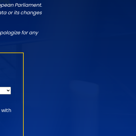
ropean Parliament.
ata or its changes
pologize for any
 with