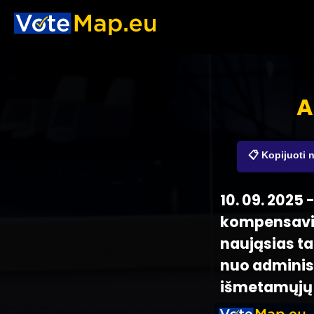
A
📋 Kopijuoti 
10. 09. 2025
kompensavi
naująsias t
nuo administ
išmetamųjų t