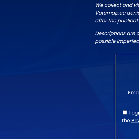
We collect and vi
Votemap.eu denies
after the publicat
Descriptions are 
possible imperfec
Emai
I a
the
Pri