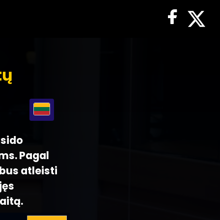
tų
ksido
ms. Pagal
us atleisti
jęs
aitą.