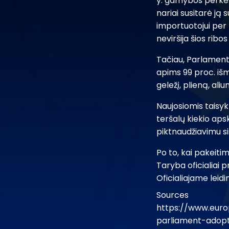
y. gamybos perkėli
nariai susitarė j
importuotojui per
neviršija šios ribo
Tačiau, Parlament
apims 99 proc. iš
geležį, plieną, ali
Naujosiomis taisyk
teršalų kiekio aps
piktnaudžiavimu 
Po to, kai pakeiti
Taryba oficialiai 
Oficialiajame leidin
Sources
https://www.eur
parliament-adopt