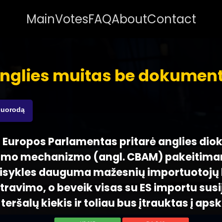
Main
Votes
FAQ
About
Contact
nglies muitas be dokumen
nuorodą
 - Europos Parlamentas pritarė anglies dio
mo mechanizmo (angl. CBAM) pakeitima
aisykles dauguma mažesnių importuotojų b
ravimo, o beveik visas su ES importu susi
eršalų kiekis ir toliau bus įtrauktas į apsk