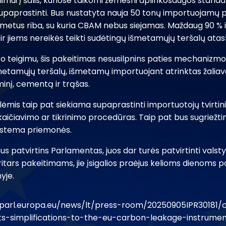
mui į šalis, kuriose taikomi žemesni aplinkosaugos standa
ą supaprastinti. Bus nustatyta nauja 50 tonų importuojamų
 metus riba, su kuria CBAM nebus siejamas. Maždaug 90 %
s ir jiems nereikės teikti sudėtingų išmetamųjų teršalų atas
o teigimu, šis pakeitimas nesusilpnins paties mechanizmo.
metamųjų teršalų, išmetamų importuojant atrinktas žaliava
uminį, cementą ir trąšas.
lėmis taip pat siekiama supaprastinti importuotojų tvirt
kaičiavimo ar tikrinimo procedūras. Taip pat bus sugriežti
sistema priemonės.
mus patvirtins Parlamentas, juos dar turės patvirtinti valst
pritars pakeitimams, jie įsigalios praėjus kelioms dienoms
yje.
oparl.europa.eu/news/lt/press-room/20250905IPR30181
s-simplifications-to-the-eu-carbon-leakage-instrume