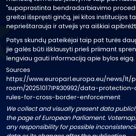
"supaprastinta bendradarbiavimo procedūra
greitai išspręsti ginčą, jei kitos institucijos 
neprieštarauja ir atvejis yra aiškiai apibrėž
Patys skundų pateikėjai taip pat turės daug
jie galės būti išklausyti prieš priimant spre
lengviau gauti informaciją apie bylos eigą.
Sources
https://www.europarl.europa.eu/news/lt/p
room/20251017IPR30992/data-protection-
rules-for-cross-border-enforcement
We collect and visually present data publicl
the page of European Parliament. Votemap
any responsibility for possible inconsistenci