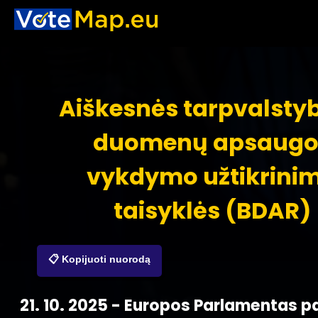
Aiškesnės tarpvalstyb
duomenų apsaugo
vykdymo užtikrini
taisyklės (BDAR)
📋 Kopijuoti nuorodą
21. 10. 2025 - Europos Parlamentas p