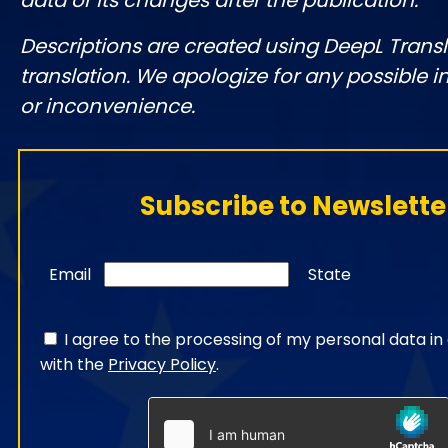
data or its changes after the publication.
Descriptions are created using DeepL Tran
translation. We apologize for any possible 
or inconvenience.
Subscribe to Newslette
Email
State
I agree to the processing of my personal data i
with the
Privacy Policy
.