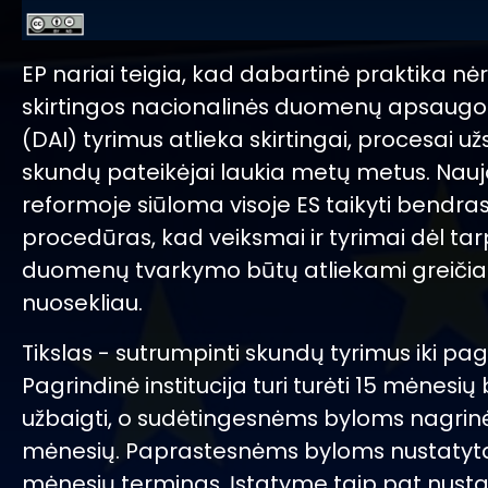
EP nariai teigia, kad dabartinė praktika nėr
skirtingos nacionalinės duomenų apsaugos 
(DAI) tyrimus atlieka skirtingai, procesai užs
skundų pateikėjai laukia metų metus. Nauj
reformoje siūloma visoje ES taikyti bendra
procedūras, kad veiksmai ir tyrimai dėl tar
duomenų tvarkymo būtų atliekami greičiau
nuosekliau.
Tikslas - sutrumpinti skundų tyrimus iki pagr
Pagrindinė institucija turi turėti 15 mėnesių 
užbaigti, o sudėtingesnėms byloms nagrinėt
mėnesių. Paprastesnėms byloms nustatyta
mėnesių terminas. Įstatyme taip pat nust