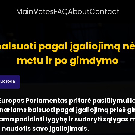
Main
Votes
FAQ
About
Contact
balsuoti pagal įgaliojimą 
metu ir po gimdymo
nuorodą
 - Europos Parlamentas pritarė pasiūlymui l
ariams balsuoti pagal įgaliojimą prieš g
kiama padidinti lygybę ir sudaryti sąlygas
 naudotis savo įgaliojimais.