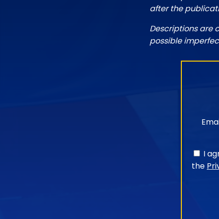
after the publicat
Descriptions are 
possible imperfec
Emai
I a
the
Pri