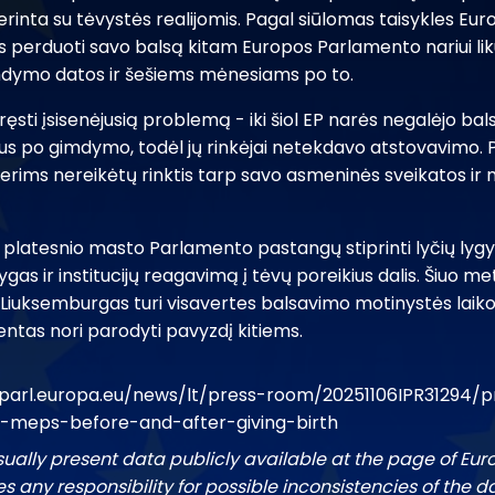
erinta su tėvystės realijomis. Pagal siūlomas taisykles E
s perduoti savo balsą kitam Europos Parlamento nariui lik
mdymo datos ir šešiems mėnesiams po to.
ręsti įsisenėjusią problemą - iki šiol EP narės negalėjo ba
s po gimdymo, todėl jų rinkėjai netekdavo atstovavimo. 
erims nereikėtų rinktis tarp savo asmeninės sveikatos i
 platesnio masto Parlamento pastangų stiprinti lyčių lygyb
as ir institucijų reagavimą į tėvų poreikius dalis. Šiuo met
 ir Liuksemburgas turi visavertes balsavimo motinystės lai
ntas nori parodyti pavyzdį kitiems.
parl.europa.eu/news/lt/press-room/20251106IPR31294/p
e-meps-before-and-after-giving-birth
sually present data publicly available at the page of Eu
 any responsibility for possible inconsistencies of the d