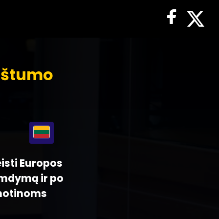
nėštumo
eisti Europos
imdymą ir po
 motinoms