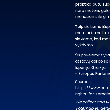
praktika būtų sud
narė moteris galė
mėnesiams iki gi
Taip siekiama išsp
metu arba netruku
siekiama, kad mot
vykdymo.
Šis pakeitimas yra
atstovų darbo sąlyg
Ispanija, Graikija
- Europos Parlame
Sources
https://www.euro
rights-for-femal
We collect and vi
Votemap.eu denies