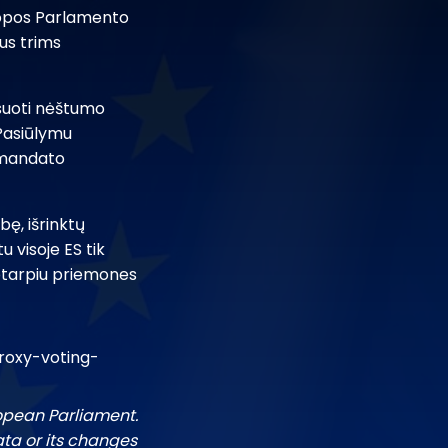
uropos Parlamento
us trims
lsuoti nėštumo
Pasiūlymu
r mandato
ę, išrinktų
u visoje ES tik
kotarpiu priemones
roxy-voting-
ropean Parliament.
ata or its changes