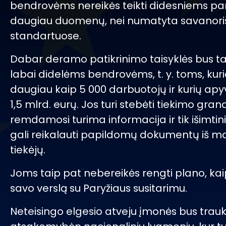
bendrovėms nereikės teikti didesniems pa
daugiau duomenų, nei numatyta savanori
standartuose.
Dabar deramo patikrinimo taisyklės bus ta
labai didelėms bendrovėms, t. y. toms, kur
daugiau kaip 5 000 darbuotojų ir kurių apyv
1,5 mlrd. eurų. Jos turi stebėti tiekimo grand
remdamosi turima informacija ir tik išimtini
gali reikalauti papildomų dokumentų iš m
tiekėjų.
Joms taip pat nebereikės rengti plano, kai
savo verslą su Paryžiaus susitarimu.
Neteisingo elgesio atveju įmonės bus tra