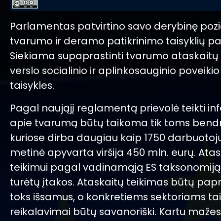
Parlamentas patvirtino savo derybinę pozic
tvarumo ir deramo patikrinimo taisyklių pa
Siekiama supaprastinti tvarumo ataskaitų t
verslo socialinio ir aplinkosauginio poveik
taisykles.
Pagal naująjį reglamentą prievolė teikti in
apie tvarumą būtų taikoma tik toms bend
kuriose dirba daugiau kaip 1750 darbuotojų 
metinė apyvarta viršija 450 mln. eurų. Atas
teikimui pagal vadinamąją ES taksonomiją 
turėtų įtakos. Ataskaitų teikimas būtų papr
toks išsamus, o konkretiems sektoriams ta
reikalavimai būtų savanoriški. Kartu maž