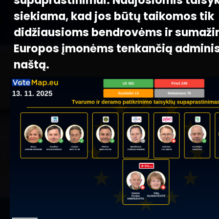
supaprastinimui. Naujosiomis taisy
siekiama, kad jos būtų taikomos tik
didžiausioms bendrovėms ir sumaži
Europos įmonėms tenkančią adminis
naštą.