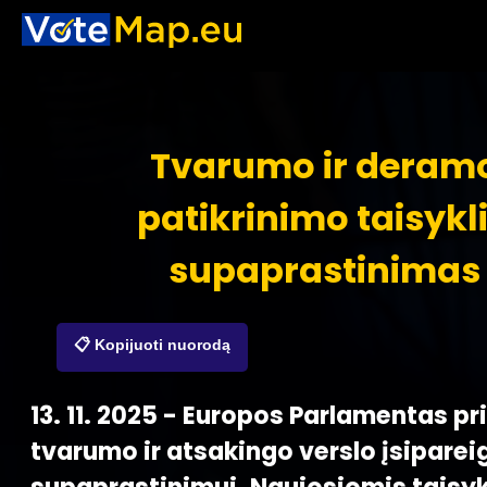
Tvarumo ir deram
patikrinimo taisykl
supaprastinimas
📋 Kopijuoti nuorodą
13. 11. 2025 - Europos Parlamentas pr
tvarumo ir atsakingo verslo įsipare