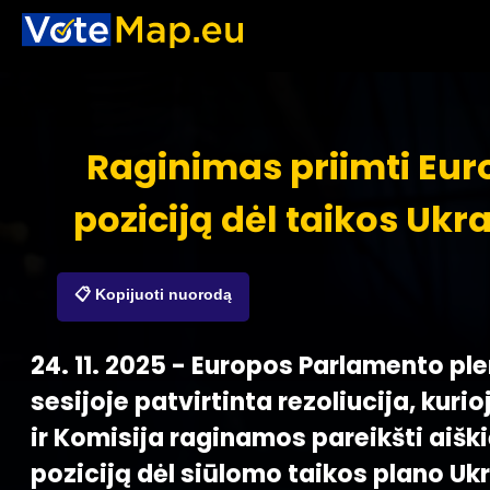
Raginimas priimti Eur
poziciją dėl taikos Ukr
📋 Kopijuoti nuorodą
24. 11. 2025 - Europos Parlamento pl
sesijoje patvirtinta rezoliucija, kuri
ir Komisija raginamos pareikšti aišk
poziciją dėl siūlomo taikos plano Ukra