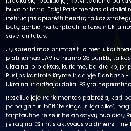
įtraukti šią rezoliuciją į ketvirtadienio balsav
buvo pritarta. Taigi Parlamentas oficialiai 
institucijas apibrėžti bendrą taikos strategij
būtų gerbiama tarptautinė teisė ir Ukraino
suverenitetas.
Jų sprendimas priimtas tuo metu, kai žinia
platinamas JAV remiamo 28 punktų taikos
Ukrainai projektas, kuriame, be kita ko, pr
Rusijos kontrolė Kryme ir dalyje Donbaso - š
Ukrainai ir didžiajai daliai ES yra nepriimtina
Rezoliucijoje Parlamentas pabrėžia, kad be
pabaiga turi būti "teisinga ir ilgalaikė", pag
tarptautine teise ir be ankstyvų nuolaidų Ru
jis ragina ES imtis aktyvaus vaidmens - ne t