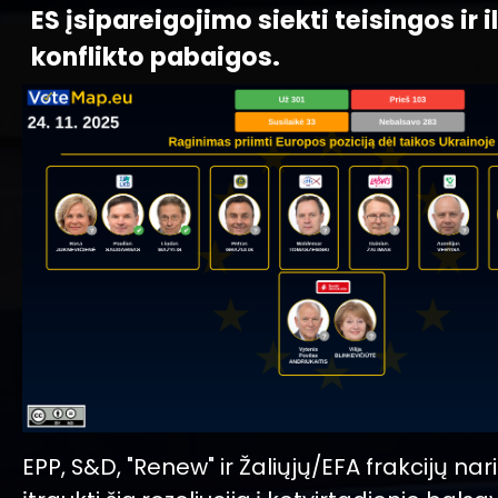
ES įsipareigojimo siekti teisingos ir 
konflikto pabaigos.
EPP, S&D, "Renew" ir Žaliųjų/EFA frakcijų na