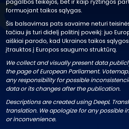
pagalbos teikėjos, bet ir kaip ryžtingos pa
formuojant taikos sąlygas.
Šis balsavimas pats savaime neturi teisinė
tačiau jis turi didelį politinį poveikį: juo Eu
aiškiai parodo, kad Ukrainos taikos sąlygo
įtrauktos į Europos saugumo struktūrą.
We collect and visually present data publicl
the page of European Parliament. Votemap
any responsibility for possible inconsistenci
data or its changes after the publication.
Descriptions are created using DeepL Tran
translation. We apologize for any possible 
or inconvenience.