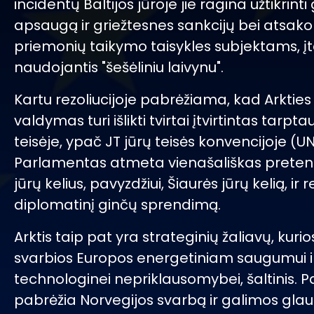
incidentų Baltijos jūroje jie ragina užtikrinti
apsaugą ir griežtesnes sankcijų bei atsak
priemonių taikymo taisykles subjektams, 
naudojantis "šešėliniu laivynu".
Kartu rezoliucijoje pabrėžiama, kad Arkties
valdymas turi išlikti tvirtai įtvirtintas tarpta
teisėje, ypač JT jūrų teisės konvencijoje (U
Parlamentas atmeta vienašališkas pretenzi
jūrų kelius, pavyzdžiui, Šiaurės jūrų kelią, ir 
diplomatinį ginčų sprendimą.
Arktis taip pat yra strateginių žaliavų, kurio
svarbios Europos energetiniam saugumui i
technologinei nepriklausomybei, šaltinis.
pabrėžia Norvegijos svarbą ir galimos gla