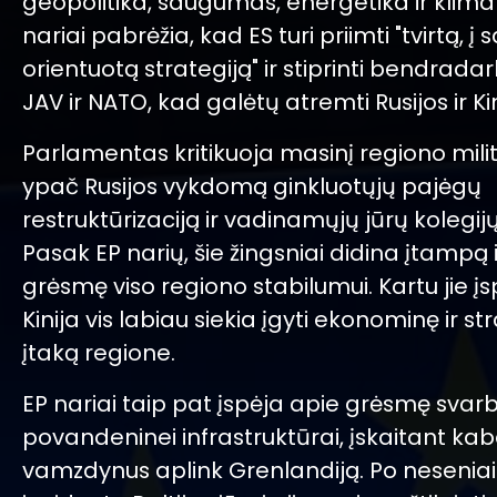
geopolitika, saugumas, energetika ir klimat
nariai pabrėžia, kad ES turi priimti "tvirtą, 
orientuotą strategiją" ir stiprinti bendrada
JAV ir NATO, kad galėtų atremti Rusijos ir Kin
Parlamentas kritikuoja masinį regiono mili
ypač Rusijos vykdomą ginkluotųjų pajėgų
restruktūrizaciją ir vadinamųjų jūrų kolegij
Pasak EP narių, šie žingsniai didina įtampą i
grėsmę viso regiono stabilumui. Kartu jie įs
Kinija vis labiau siekia įgyti ekonominę ir st
įtaką regione.
EP nariai taip pat įspėja apie grėsmę svarb
povandeninei infrastruktūrai, įskaitant kabe
vamzdynus aplink Grenlandiją. Po neseniai 