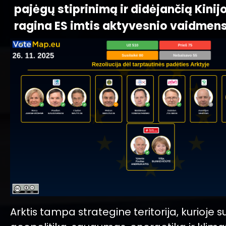
pajėgų stiprinimą ir didėjančią Kinijo
ragina ES imtis aktyvesnio vaidmens
Arktis tampa strategine teritorija, kurioje s