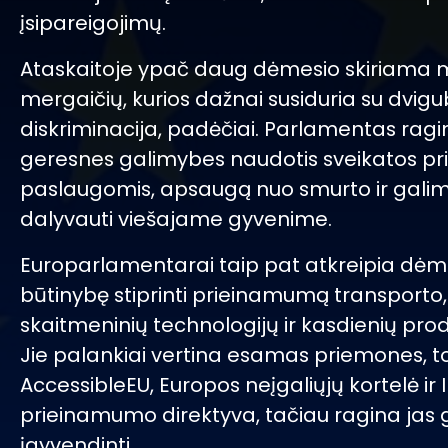
įsipareigojimų.
Ataskaitoje ypač daug dėmesio skiriama m
mergaičių, kurios dažnai susiduria su dvig
diskriminacija, padėčiai. Parlamentas ragina
geresnes galimybes naudotis sveikatos pri
paslaugomis, apsaugą nuo smurto ir galim
dalyvauti viešajame gyvenime.
Europarlamentarai taip pat atkreipia dėme
būtinybę stiprinti prieinamumą transporto,
skaitmeninių technologijų ir kasdienių prod
Jie palankiai vertina esamas priemones, t
AccessibleEU, Europos neįgaliųjų kortelė ir 
prieinamumo direktyva, tačiau ragina jas 
įgyvendinti.