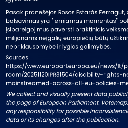
Pasak pranešėjos Rosos Estaràs Ferragut, 
balsavimas yra "lemiamas momentas" poli
įsipareigojimus paversti praktiniais veiksm
milijonams neįgalių europiečių būtų užtikr
nepriklausomybė ir lygios galimybės.
Sources
https://www.europarl.europa.eu/news/lt/p
room/20251120IPR31504/disability-rights-
mainstreamed-across-all-eu-policies-m
We collect and visually present data publicl
the page of European Parliament. Votemap
any responsibility for possible inconsistenci
data or its changes after the publication.