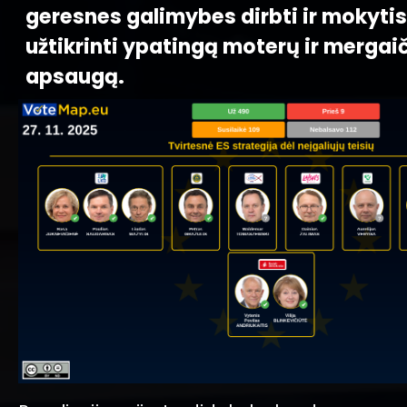
geresnes galimybes dirbti ir mokytis
užtikrinti ypatingą moterų ir mergai
apsaugą.