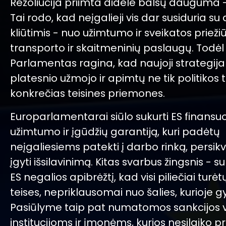
Rezoliucija priimta didele balsų dauguma -
Tai rodo, kad neįgalieji vis dar susiduria su
kliūtimis - nuo užimtumo ir sveikatos priežiū
transporto ir skaitmeninių paslaugų. Todėl
Parlamentas ragina, kad naujoji strategij
platesnio užmojo ir apimtų ne tik politikos ti
konkrečias teisines priemones.
Europarlamentarai siūlo sukurti ES finans
užimtumo ir įgūdžių garantiją, kuri padėtų
neįgaliesiems patekti į darbo rinką, persikval
įgyti išsilavinimą. Kitas svarbus žingsnis - 
ES negalios apibrėžtį, kad visi piliečiai turė
teises, nepriklausomai nuo šalies, kurioje 
Pasiūlyme taip pat numatomos sankcijos v
institucijoms ir įmonėms, kurios nesilaiko