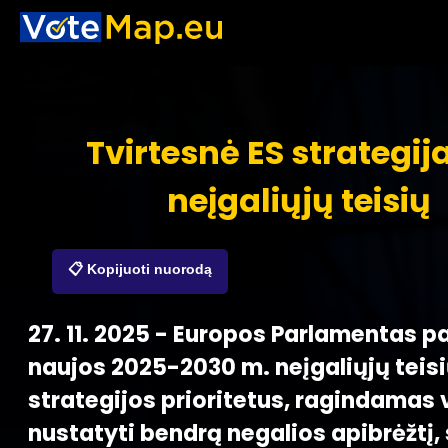
Tvirtesnė ES strategij
neįgaliųjų teisių
📋 Kopijuoti nuorodą
27. 11. 2025 - Europos Parlamentas pa
naujos 2025-2030 m. neįgaliųjų teis
strategijos prioritetus, ragindamas 
nustatyti bendrą negalios apibrėžtį,