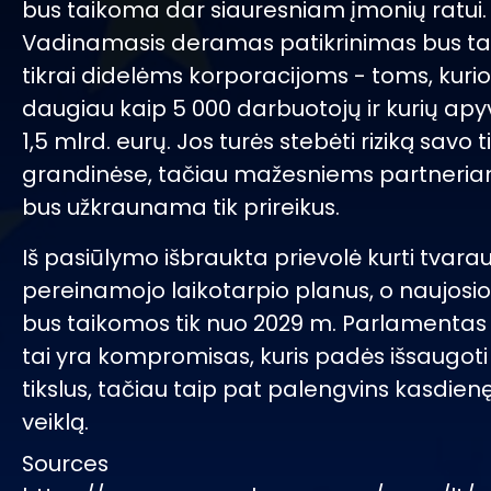
bus taikoma dar siauresniam įmonių ratui.
Vadinamasis deramas patikrinimas bus ta
tikrai didelėms korporacijoms - toms, kuri
daugiau kaip 5 000 darbuotojų ir kurių apyv
1,5 mlrd. eurų. Jos turės stebėti riziką savo 
grandinėse, tačiau mažesniems partneria
bus užkraunama tik prireikus.
Iš pasiūlymo išbraukta prievolė kurti tvarau
pereinamojo laikotarpio planus, o naujosio
bus taikomos tik nuo 2029 m. Parlamentas 
tai yra kompromisas, kuris padės išsaugot
tikslus, tačiau taip pat palengvins kasdien
veiklą.
Sources