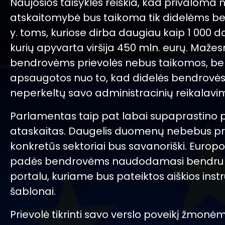
Naujosios taisyklės reiškia, kad privaloma 
atskaitomybė bus taikoma tik didelėms be
y. toms, kuriose dirba daugiau kaip 1 000 d
kurių apyvarta viršija 450 mln. eurų. Maž
bendrovėms prievolės nebus taikomos, be t
apsaugotos nuo to, kad didelės bendrovė
neperkeltų savo administracinių reikalavi
Parlamentas taip pat labai supaprastino 
ataskaitas. Daugelis duomenų nebebus pri
konkretūs sektoriai bus savanoriški. Europo
padės bendrovėms naudodamasi bendru 
portalu, kuriame bus pateiktos aiškios instru
šablonai.
Prievolė tikrinti savo verslo poveikį žmonėms