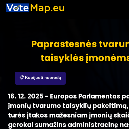
Paprastesnės tvar
taisyklės įmonėm
📋 Kopijuoti nuorodą
16. 12. 2025 - Europos Parlamentas p
įmonių tvarumo taisyklių pakeitimą,
turės įtakos mažesniam įmonių skaiči
gerokai sumažins administracinę na