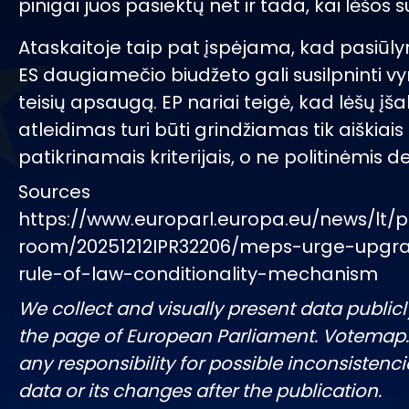
pinigai juos pasiektų net ir tada, kai lėšo
Ataskaitoje taip pat įspėjama, kad pasiūly
ES daugiamečio biudžeto gali susilpninti vy
teisių apsaugą. EP nariai teigė, kad lėšų įš
atleidimas turi būti grindžiamas tik aiškiais 
patikrinamais kriterijais, o ne politinėmis 
Sources
https://www.europarl.europa.eu/news/lt/p
room/20251212IPR32206/meps-urge-upgr
rule-of-law-conditionality-mechanism
We collect and visually present data publicl
the page of European Parliament. Votemap
any responsibility for possible inconsistenci
data or its changes after the publication.