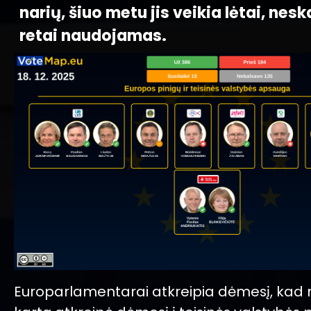
narių, šiuo metu jis veikia lėtai, neska
retai naudojamas.
Europarlamentarai atkreipia dėmesį, kad 