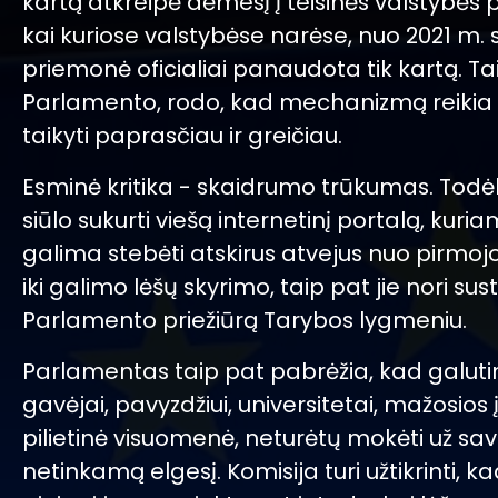
kartą atkreipė dėmesį į teisinės valstybės
kai kuriose valstybėse narėse, nuo 2021 m.
priemonė oficialiai panaudota tik kartą. Ta
Parlamento, rodo, kad mechanizmą reikia 
taikyti paprasčiau ir greičiau.
Esminė kritika - skaidrumo trūkumas. Todėl
siūlo sukurti viešą internetinį portalą, kuri
galima stebėti atskirus atvejus nuo pirmo
iki galimo lėšų skyrimo, taip pat jie nori sust
Parlamento priežiūrą Tarybos lygmeniu.
Parlamentas taip pat pabrėžia, kad galuti
gavėjai, pavyzdžiui, universitetai, mažosios
pilietinė visuomenė, neturėtų mokėti už sav
netinkamą elgesį. Komisija turi užtikrinti, 