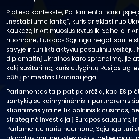
Plateso kontekste, Parlamento nariai įspėj
„nestabilumo lanką“, kuris driekiasi nuo Uk
Kaukazą ir Artimuosius Rytus iki Sahelio ir Ar
nuomone, Europos Sąjunga negali sau leisti 
savyje ir turi likti aktyviu pasauliniu veikėju.
diplomatinį Ukrainos karo sprendimą, jie 
kokį susitarimą, kuris atlygintų Rusijos agre
būtų primestas Ukrainai jėga.
Parlamentas taip pat pabrėžia, kad ES plėt
santykių su kaimyninėmis ir partnerėmis ša
stiprinimas yra ne tik politinis klausimas, bet
strateginė investicija į Europos saugumą ir
Parlamento narių nuomone, Sąjunga turi sti
globalius partnerystės ryšius, gebėjimą atg