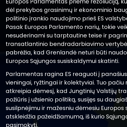
Europos Parlamentas priėmė rezoliuciją, kur
dėl prekybos grasinimų ir ekonominio bau
politinio įrankio naudojimo prieš ES valstyb
Pasak Europos Parlamento narių, tokie vei
nesuderinami su tarptautine teise ir pagri
transatlantinio bendradarbiavimo vertybė
pabrėžia, kad Grenlandė neturi būti nau
Europos Sąjungos susiskaldymui skatinti.
Parlamentas ragina ES reaguoti į panašiu
vieningai, ryžtingai ir kolektyviai. Tuo pačiu 
atkreipia dėmesį, kad Jungtinių Valstijų tr
požiūris į užsienio politiką, susijęs su daugi
susilpnėjimu ir mažesniu dėmesiu Europos
atskleidžia pažeidžiamumą, iš kurio Sąjung
pasimokyti.