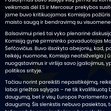
veiksmais dėl ES ir Mercosur prekybos susit
jame buvo kritikuojamas Komisijos požiūris 
maisto saugą ir bendravimą su visuomene
Balsavimui prieš tai vyko plenarinė diskusija
Komisiją gynė pirmininko pavaduotojas M
Šefčovičius. Buvo išsakyta abejonių, kad, 
teikėjų nuomone, Komisija neatsižvelgia į ū
nuogąstavimus ir viršija savo įgaliojimus, 
politikos srityje.
Tačiau norint pareikšti nepasitikėjimą, reikė
labai griežtas sąlygas – ne tik kvalifikuotą 
daugumą, bet ir visų Europos Parlamento 
daugumą. Šis slenkstis nebuvo pasiektas, t