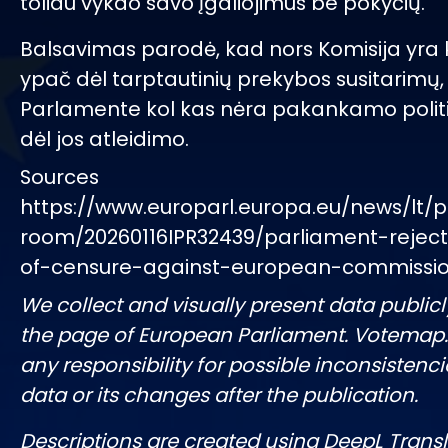
toliau vykdo savo įgaliojimus be pokyčių.
Balsavimas parodė, kad nors Komisija yra 
ypač dėl tarptautinių prekybos susitarimų
Parlamente kol kas nėra pakankamo politi
dėl jos atleidimo.
Sources
https://www.europarl.europa.eu/news/lt/p
room/20260116IPR32439/parliament-rejec
of-censure-against-european-commissi
We collect and visually present data publicl
the page of European Parliament. Votemap
any responsibility for possible inconsistenci
data or its changes after the publication.
Descriptions are created using DeepL Tran