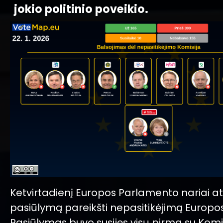
jokio politinio poveikio.
Ketvirtadienį Europos Parlamento nariai 
pasiūlymą pareikšti nepasitikėjimą Europos
Pasiūlymas buvo susijęs visų pirma su Komi