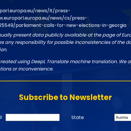
parl.europa.eu/news/lt/press-
.europarl.europa.eu/news/cs/press-
25549/parliament-calls-for-new-elections-in-georgia
sually present data publicly available at the page of Eu
 any responsibility for possible inconsistencies of the d
ion.
created using DeepL Translate machine translation. We a
tions or inconvenience.
Subscribe to Newsletter
l
State