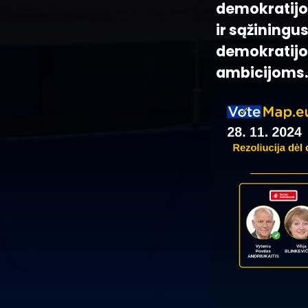
demokratijos
ir sąžiningu
demokratijo
ambicijoms