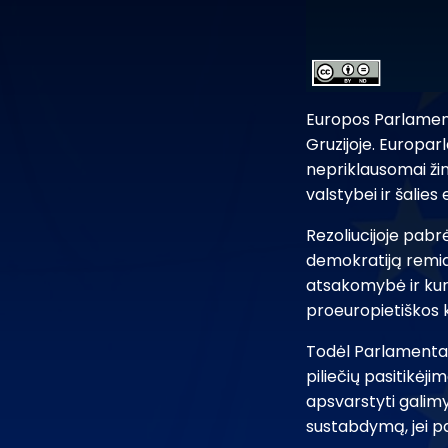
Europos Parlamenta
Gruzijoje. Europar
nepriklausomai žini
valstybei ir šalies 
Rezoliucijoje pabr
demokratiją remian
atsakomybė ir kuri
proeuropietiškos kr
Todėl Parlamentas 
piliečių pasitikėj
apsvarstyti galimy
sustabdymą, jei p