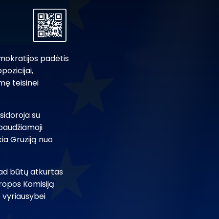
mokratijos padėtis
ozicijai,
smę teisinei
sidoroja su
 baudžiamoji
kia Gruziją nuo
kad būtų atkurtas
uropos Komisiją
s vyriausybei