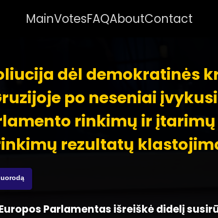
Main
Votes
FAQ
About
Contact
liucija dėl demokratinės k
ruzijoje po neseniai įvykus
lamento rinkimų ir įtarimų
rinkimų rezultatų klastojim
nuorodą
 - Europos Parlamentas išreiškė didelį susi