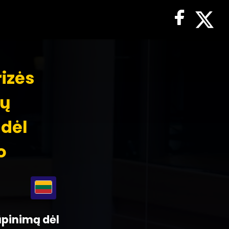
rizės
ių
 dėl
o
rūpinimą dėl