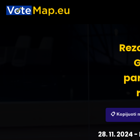
Rezo
G
par
📋 Kopijuoti 
28. 11. 2024