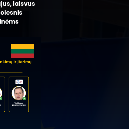
jus, laisvus
tolesnis
pinėms