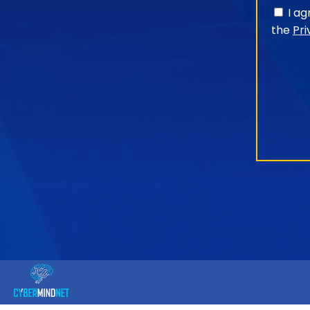
I a
the
Pri