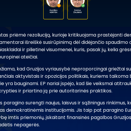
s priėmė rezoliuciją, kurioje kritikuojama prastėjanti de
lamentarai išreiškė susirūpinimą dėl didėjančio spaudimo op
asklaidai ir pilietinei visuomenei, kuris, pasak jų, kelia grė
europinei ateičiai.
ėžiama, kad Gruzijos vyriausybė neproporcingai griežtai su
čiais aktyvistais ir opozicijos politikais, kuriems taikoma
e yra bauginami. EP nariai įspėjo, kad šie veiksmai atitrau
ypties ir priartina ją prie autoritarinės praktikos.
paragino surengti naujus, laisvus ir sąžiningus rinkimus, 
imas demokratinėmis institucijomis. Jis taip pat paragino E
bę imtis priemonių, įskaitant finansinės pagalbos Gruzijo
adėtis nepagerės.