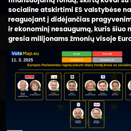
finansuojamą fondą, skirtą kovai su 
socialine atskirtimi ES valstybėse n
reaguojant į didėjančias pragyvenim
ir ekonominį nesaugumą, kuris šiuo 
gresia milijonams žmonių visoje Eur