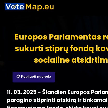
Europos Parlamentas r
sukurti stiprų fondą ko
socialine atskirtim
📋 Kopijuoti nuorodą
11. 03. 2025 - Šiandien Europos Parl
paragino stiprinti atskirą ir tinkamai