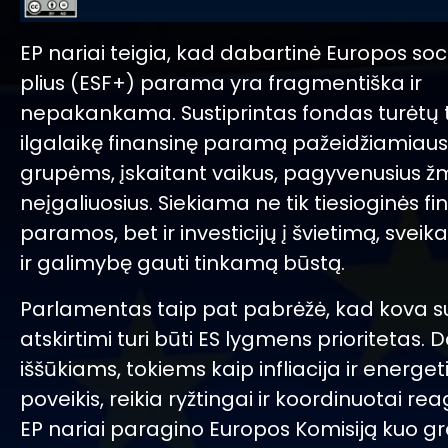
EP nariai teigia, kad dabartinė Europos soc
plius (ESF+) parama yra fragmentiška ir
nepakankama. Sustiprintas fondas turėtų t
ilgalaikę finansinę paramą pažeidžiamiau
grupėms, įskaitant vaikus, pagyvenusius ž
neįgaliuosius. Siekiama ne tik tiesioginės fi
paramos, bet ir investicijų į švietimą, sveik
ir galimybę gauti tinkamą būstą.
Parlamentas taip pat pabrėžė, kad kova su
atskirtimi turi būti ES lygmens prioritetas.
iššūkiams, tokiems kaip infliacija ir energet
poveikis, reikia ryžtingai ir koordinuotai rea
EP nariai paragino Europos Komisiją kuo gr