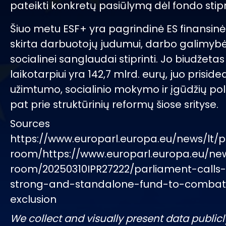
pateikti konkretų pasiūlymą dėl fondo stip
Šiuo metu ESF+ yra pagrindinė ES finansin
skirta darbuotojų judumui, darbo galimybėm
socialinei sanglaudai stiprinti. Jo biudžeta
laikotarpiui yra 142,7 mlrd. eurų, juo prisi
užimtumo, socialinio mokymo ir įgūdžių poli
pat prie struktūrinių reformų šiose srityse.
Sources
https://www.europarl.europa.eu/news/lt/p
room/https://www.europarl.europa.eu/ne
room/20250310IPR27222/parliament-calls-
strong-and-standalone-fund-to-combat-
exclusion
We collect and visually present data publicl