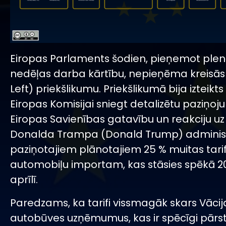
Eiropas Parlaments šodien, pieņemot plen
nedēļas darba kārtību, nepieņēma kreisās
Left) priekšlikumu. Priekšlikumā bija izteikt
Eiropas Komisijai sniegt detalizētu paziņo
Eiropas Savienības gatavību un reakciju uz
Donalda Trampa (Donald Trump) administ
paziņotajiem plānotajiem 25 % muitas tari
automobiļu importam, kas stāsies spēkā 2
aprīlī.
Paredzams, ka tarifi vissmagāk skars Vācij
autobūves uzņēmumus, kas ir spēcīgi pārst