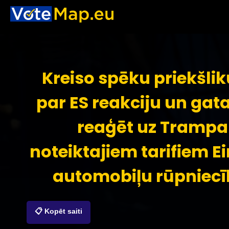
Kreiso spēku priekšli
par ES reakciju un gat
reaģēt uz Trampa
noteiktajiem tarifiem E
automobiļu rūpniecī
📋 Kopēt saiti