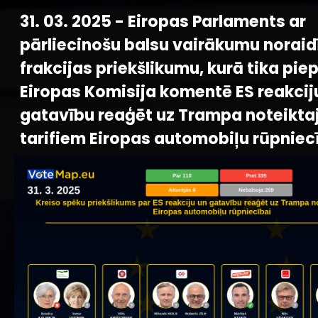
31. 03. 2025 - Eiropas Parlaments ar
pārliecinošu balsu vairākumu noraidī
frakcijas priekšlikumu, kurā tika piepr
Eiropas Komisija komentē ES reakcij
gatavību reaģēt uz Trampa noteikta
tarifiem Eiropas automobiļu rūpniec