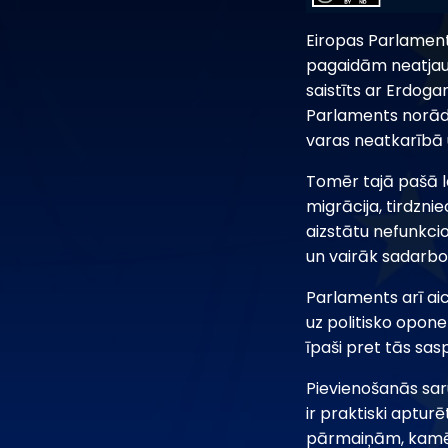
Eiropas Parlamenta
pagaidām neatjaun
saistīts ar Erdog
Parlaments norāda,
varas neatkarībā u
Tomēr tajā pašā la
migrācija, tirdznie
aizstātu nefunkci
un vairāk sadarbot
Parlaments arī aic
uz politisko oponen
īpaši pret tās sas
Pievienošanās saru
ir praktiski aptur
pārmaiņām, kamēr