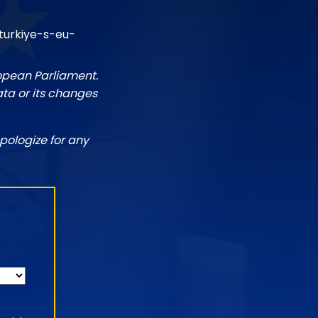
turkiye-s-eu-
ropean Parliament.
ata or its changes
pologize for any