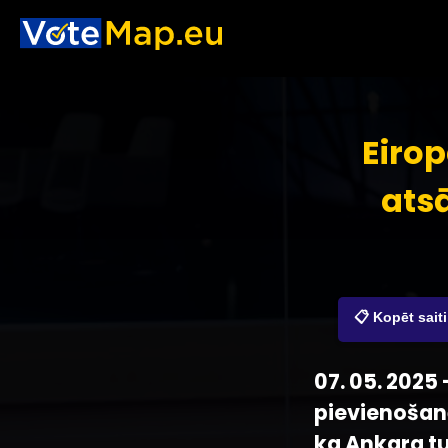
Eiro
ats
📋 Kopēt saiti
07. 05. 2025
pievienošanā
ka Ankara t