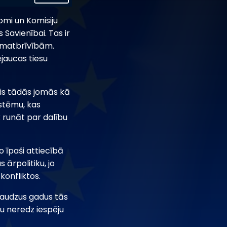
omi un Komisiju
Savienībai. Tas ir
pamatbrīvībām.
ejaucas tiesu
ris tādās jomās kā
istēmu, kas
 runāt par dalību
o īpaši attiecībā
s ārpolitiku, jo
konfliktos.
 daudzus gadus tās
tu neredz iespēju