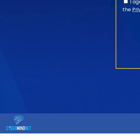
I a
the
Pri