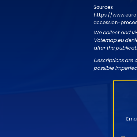
Sources
https://www.euro
accession-proce
We collect and vi
Votemap.eu denies
after the publicat
Descriptions are 
possible imperfec
Emai