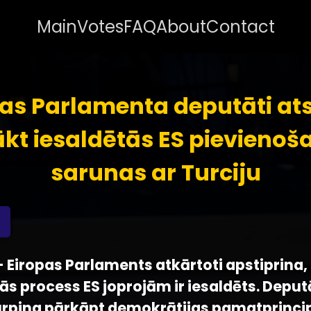
Main
Votes
FAQ
About
Contact
pas Parlamenta deputāti at
ākt iesaldētās ES pievienoš
sarunas ar Turciju
 - Eiropas Parlaments atkārtoti apstiprina,
s process ES joprojām ir iesaldēts. Deput
urpina pārkāpt demokrātijas pamatprinci