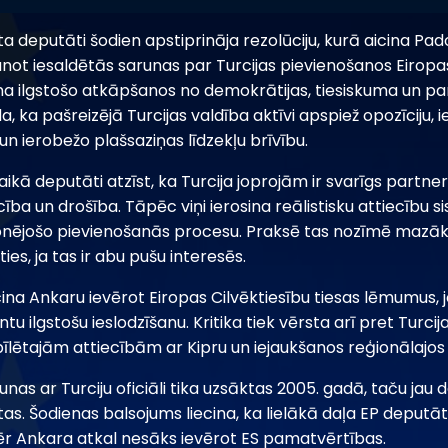
 deputāti šodien apstiprināja rezolūciju, kurā aicina Pad
ot iesaldētās sarunas par Turcijas pievienošanos Eiropas 
ana ilgstošo atkāpšanos no demokrātijas, tiesiskuma un 
 ka pašreizējā Turcijas valdība aktīvi apspiež opozīciju, i
n ierobežo plašsaziņas līdzekļu brīvību.
ikā deputāti atzīst, ka Turcija joprojām ir svarīgs partne
cība un drošība. Tāpēc viņi ierosina reālistisku attiecību s
onējošo pievienošanās procesu. Praksē tas nozīmē mazāk
ies, ja tas ir abu pušu interesēs.
ina Ankaru ievērot Eiropas Cilvēktiesību tiesas lēmumus, j
tu ilgstošu ieslodzīšanu. Kritika tiek vērsta arī pret Turcija
pīlētajām attiecībām ar Kipru un iejaukšanos reģionālajos 
nas ar Turciju oficiāli tika uzsāktas 2005. gadā, taču jau
ētas. Šodienas balsojums liecina, ka lielākā daļa EP deputā
 Ankara atkal nesāks ievērot ES pamatvērtības.