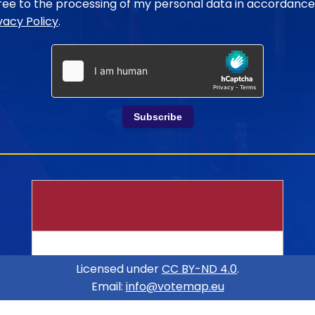
gree to the processing of my personal data in accordance
vacy Policy
.
Subscribe
Licensed under
CC BY-ND 4.0
.
Email:
info@votemap.eu