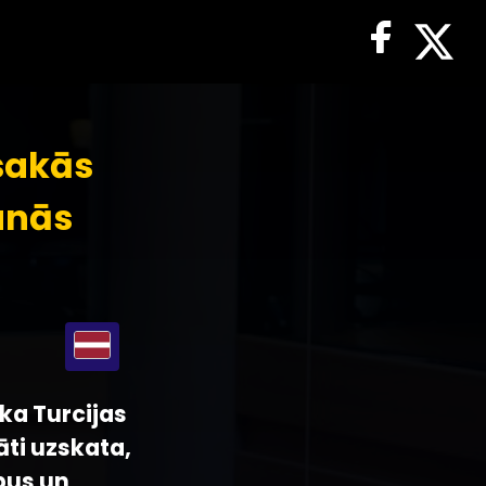
sakās
anās
 ka Turcijas
āti uzskata,
pus un