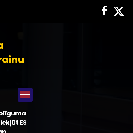
a
rainu
 nolīguma
iekļūt ES
as