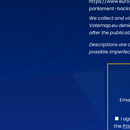
https://www.euro
parliament-back
We collect and vi
Votemap.eu denies
after the publicat
Descriptions are 
possible imperfec
Emai
I a
the
Pri