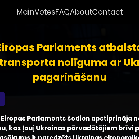
Main
Votes
FAQ
About
Contact
Eiropas Parlaments atbalst
transporta nolīguma ar Uk
pagarināšanu
 - Eiropas Parlaments šodien apstiprināja
, kas ļauj Ukrainas pārvadātājiem brīvi p
 pasākums ir paredzēts Ukrainas ekonomik