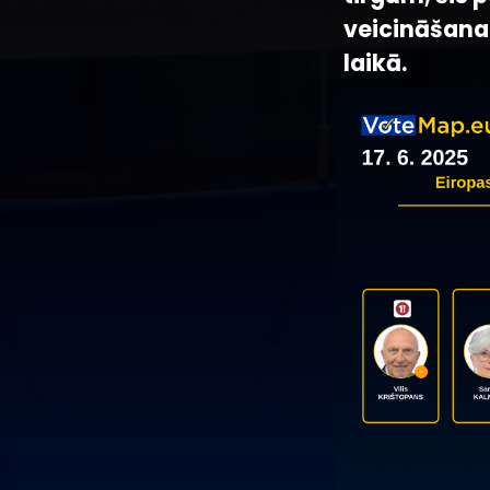
veicināšana
laikā.