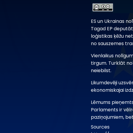
ES un Ukrainas nol
Tagad EP deputāti 
loģistikas ķēžu ne
no sauszemes trans
Vienlaikus nolīgu
tirgum. Turklāt n
neiebilst.
Likumdevēji uzsvēr
ekonomiskajai izd
Lēmums pieņemts la
Parlaments ir vēlre
paziņojumiem, bet 
Sources