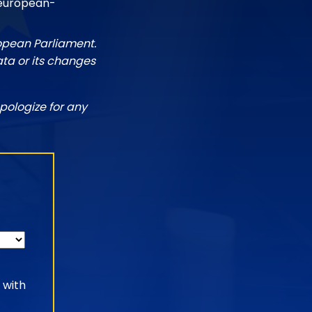
/european-
ropean Parliament.
ata or its changes
pologize for any
 with