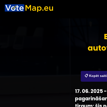
auto
📋 Kopēt saiti
17. 06. 2025
pagarināšanu
tirgum; šis