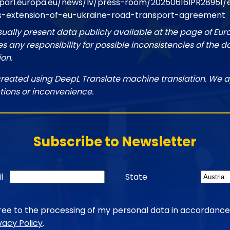
parl.europa.eu/news/lv/press-room/20250616IPR28951
s-extension-of-eu-ukraine-road-transport-agreement
sually present data publicly available at the page of Eu
 any responsibility for possible inconsistencies of the d
ion.
created using DeepL Translate machine translation. We a
tions or inconvenience.
Subscribe to Newsletter
l
State
gree to the processing of my personal data in accordance
vacy Policy
.