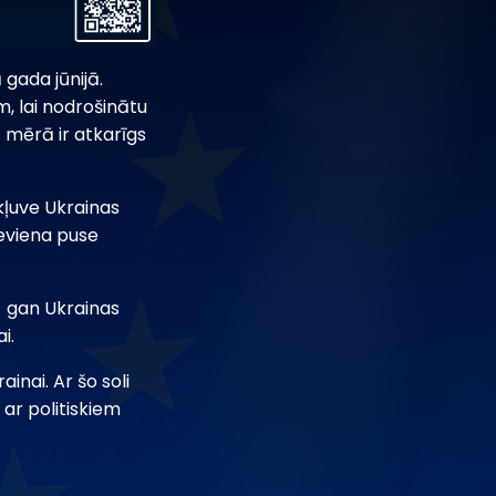
 gada jūnijā.
, lai nodrošinātu
ā mērā ir atkarīgs
kļuve Ukrainas
neviena puse
 - gan Ukrainas
i.
inai. Ar šo soli
 ar politiskiem