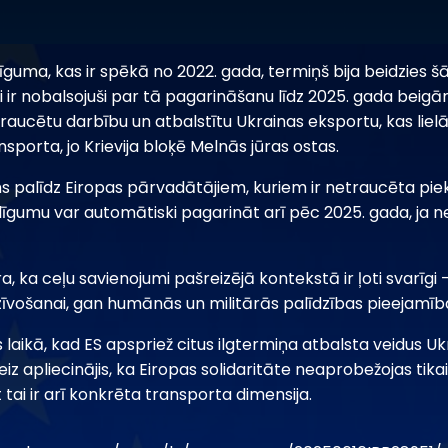
īguma, kas ir spēkā no 2022. gada, termiņš bija beidzies šā
ir nobalsojuši par tā pagarināšanu līdz 2025. gada beigām
traucētu darbību un atbalstītu Ukrainas eksportu, kas liel
porta, jo Krievija bloķē Melnās jūras ostas.
ms palīdz Eiropas pārvadātājiem, kuriem ir netraucēta pie
olīgumu var automātiski pagarināt arī pēc 2025. gada, ja 
a, ka ceļu savienojumi pašreizējā kontekstā ir ļoti svarīgi
zīvošanai, gan humānās un militārās palīdzības pieejamība
ikā, kad ES apspriež citus ilgtermiņa atbalsta veidus Ukra
iz apliecinājis, ka Eiropas solidaritāte neaprobežojas tikai
tai ir arī konkrēta transporta dimensija.