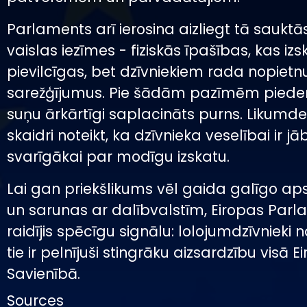
Parlaments arī ierosina aizliegt tā saukt
vaislas iezīmes - fiziskās īpašības, kas iz
pievilcīgas, bet dzīvniekiem rada nopietn
sarežģījumus. Pie šādām pazīmēm pieder
suņu ārkārtīgi saplacināts purns. Likumde
skaidri noteikt, ka dzīvnieka veselībai ir jā
svarīgākai par modīgu izskatu.
Lai gan priekšlikums vēl gaida galīgo ap
un sarunas ar dalībvalstīm, Eiropas Parla
raidījis spēcīgu signālu: lolojumdzīvnieki 
tie ir pelnījuši stingrāku aizsardzību visā E
Savienībā.
Sources