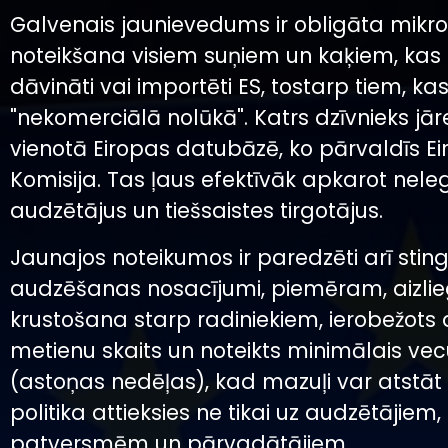
Galvenais jaunievedums ir obligāta mikr
noteikšana visiem suņiem un kaķiem, kas t
dāvināti vai importēti ES, tostarp tiem, ka
"nekomerciālā nolūkā". Katrs dzīvnieks jār
vienotā Eiropas datubāzē, ko pārvaldīs E
Komisija. Tas ļaus efektīvāk apkarot nele
audzētājus un tiešsaistes tirgotājus.
Jaunajos noteikumos ir paredzēti arī sting
audzēšanas nosacījumi, piemēram, aizlie
krustošana starp radiniekiem, ierobežots 
metienu skaits un noteikts minimālais ve
(astoņas nedēļas), kad mazuļi var atstāt 
politika attieksies ne tikai uz audzētājiem,
patversmēm un pārvadātājiem.