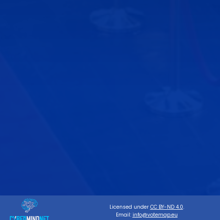
Licensed under
CC BY-ND 4.0
.
Email:
info@votemap.eu