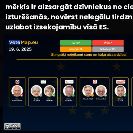
mērķis ir aizsargāt dzīvniekus no ci
izturēšanās, novērst nelegālu tirdzn
uzlabot izsekojamību visā ES.