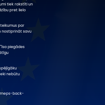
mi tiek rakstīti un
zību pret lielo
oteikumus par
un nostiprināt savu
 "īsa piegādes
ātīgu
tspējīgāku
nieki nebūtu
5/meps-back-