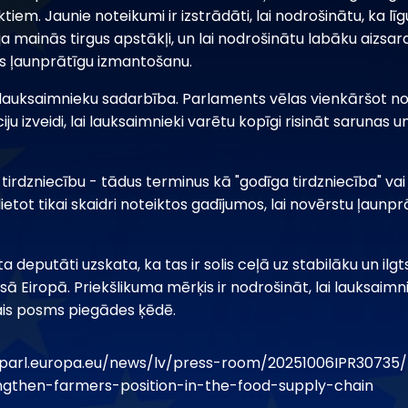
em. Jaunie noteikumi ir izstrādāti, lai nodrošinātu, ka līgu
ja mainās tirgus apstākļi, un lai nodrošinātu labāku aizsard
as ļaunprātīgu izmantošanu.
a lauksaimnieku sadarbība. Parlaments vēlas vienkāršot n
ju izveidi, lai lauksaimnieki varētu kopīgi risināt sarunas 
 tirdzniecību - tādus terminus kā "godīga tirdzniecība" vai
ietot tikai skaidri noteiktos gadījumos, lai novērstu ļaunpr
 deputāti uzskata, ka tas ir solis ceļā uz stabilāku un ilg
sā Eiropā. Priekšlikuma mērķis ir nodrošināt, lai lauksaim
ais posms piegādes ķēdē.
oparl.europa.eu/news/lv/press-room/20251006IPR3073
gthen-farmers-position-in-the-food-supply-chain