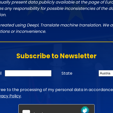
sually present data publicly available at the page of Eu
 any responsibility for possible inconsistencies of the d
ion.
created using DeepL Translate machine translation. We a
tions or inconvenience.
Subscribe to Newsletter
l
State
gree to the processing of my personal data in accordance
vacy Policy
.