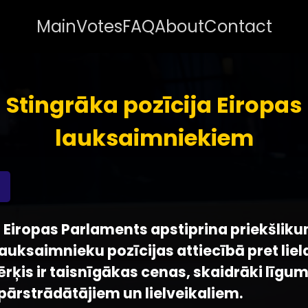
Main
Votes
FAQ
About
Contact
Stingrāka pozīcija Eiropas
lauksaimniekiem
 - Eiropas Parlaments apstiprina priekšlik
lauksaimnieku pozīcijas attiecībā pret lie
ērķis ir taisnīgākas cenas, skaidrāki līg
pārstrādātājiem un lielveikaliem.