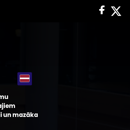
umu
lajiem
umi un mazāka