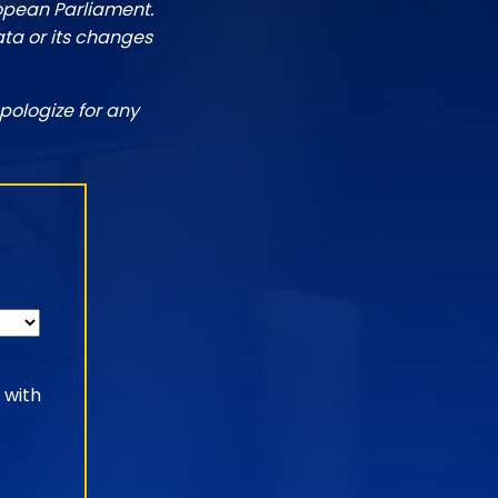
ropean Parliament.
ata or its changes
pologize for any
 with