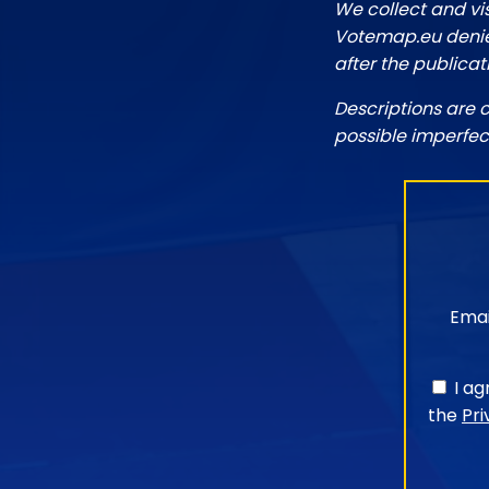
We collect and vi
Votemap.eu denies
after the publicat
Descriptions are 
possible imperfec
Emai
I a
the
Pri