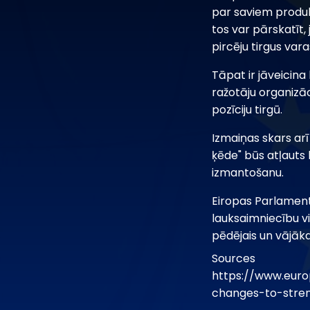
par saviem produkti
tos var pārskatīt, 
pircēju tirgus var
Tāpat ir jāveicin
ražotāju organizāci
pozīciju tirgū.
Izmaiņas skars arī
ķēde" būs atļauts l
izmantošanu.
Eiropas Parlamenta
lauksaimniecību vi
pēdējais un vājāk
Sources
https://www.eur
changes-to-stren