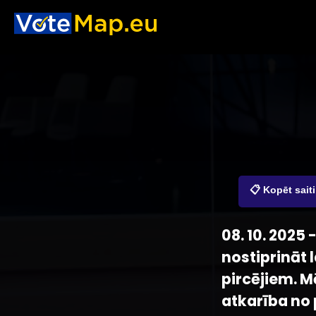
📋 Kopēt saiti
08. 10. 2025
nostiprināt 
pircējiem. M
atkarība no 