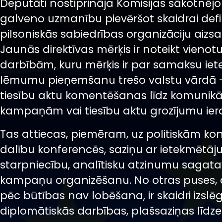
Deputāti nostiprināja Komisijas sākotnējo
galveno uzmanību pievēršot skaidrai defin
pilsoniskās sabiedrības organizāciju aizsa
Jaunās direktīvas mērķis ir noteikt vieno
darbībām, kuru mērķis ir par samaksu iet
lēmumu pieņemšanu trešo valstu vārdā 
tiesību aktu komentēšanas līdz komunikā
kampaņām vai tiesību aktu grozījumu ier
Tas attiecas, piemēram, uz politiskām kon
dalību konferencēs, saziņu ar ietekmētāj
starpniecību, analītisku atzinumu sagat
kampaņu organizēšanu. No otras puses, 
pēc būtības nav lobēšana, ir skaidri izslēg
diplomātiskās darbības, plašsaziņas līdzek