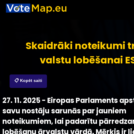
Skaidrāki noteikumi t
valstu lobēšanai ES
📋 Kopēt saiti
27. 11. 2025 - Eiropas Parlaments aps
savu nostāju sarunās par jauniem
noteikumiem, lai padarītu pārredz
lobēšanu ārvalstu vārdā. Mērķis ir l