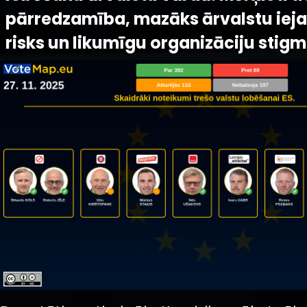
pārredzamība, mazāks ārvalstu iej
risks un likumīgu organizāciju stigm