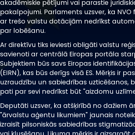
akadēmiskie pētījumi vai parastie juridiski
pakalpojumi. Parlaments uzsver, ka NVO
ar trešo valstu dotācijām nedrīkst automā
par lobēšanu.
Ar direktīvu tiks ieviesti obligāti valstu reģis
savienoti ar centrālā Eiropas portāla star
Subjektiem būs savs Eiropas identifikācij
(EIRN), kas būs derīgs visā ES. Mērķis ir pas
uzraudzību un sabiedrības uzticēšanos, be
pati par sevi nedrīkst būt "aizdomu uzlīme
Deputāti uzsver, ka atšķirībā no dažiem ā
"ārvalstu aģentu likumiem" jaunais notei
izraisīt pilsoniskās sabiedrības stigmatizā
vai klusēšanu. Likuma mērķis ir aizsargāt 