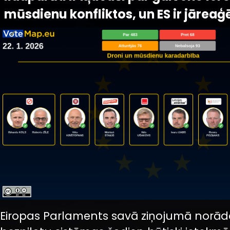
mūsdienu konfliktos, un ES ir jāreaģē 
Eiropas Parlaments savā ziņojumā norād