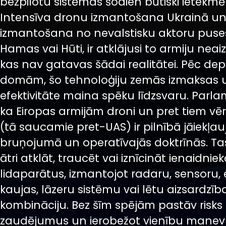
bezpilotu sistēmas šodien būtiski ietekm
Intensīva dronu izmantošana Ukrainā un
izmantošana no nevalstisku aktoru puse
Hamas vai Hūti, ir atklājusi to armiju neai
kas nav gatavas šādai realitātei. Pēc de
domām, šo tehnoloģiju zemās izmaksas 
efektivitāte maina spēku līdzsvaru. Parla
ka Eiropas armijām droni un pret tiem vērst
(tā saucamie pret-UAS) ir pilnībā jāiekļa
bruņojumā un operatīvajās doktrīnās. Tas
ātri atklāt, traucēt vai iznīcināt ienaidnie
lidaparātus, izmantojot radaru, sensoru, 
kaujas, lāzeru sistēmu vai lētu aizsardzīb
kombināciju. Bez šīm spējām pastāv risks c
zaudējumus un ierobežot vienību mane