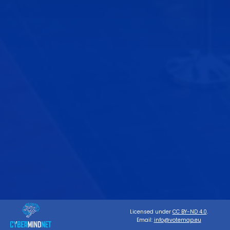
Licensed under
CC BY-ND 4.0
.
Email:
info@votemap.eu