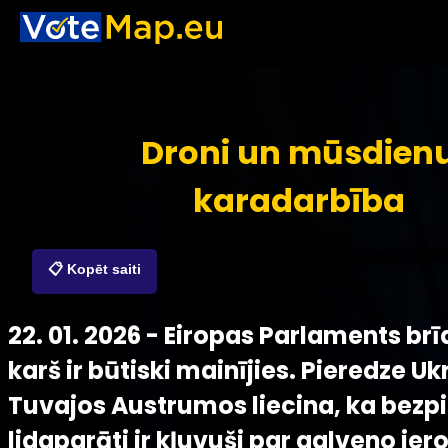
Droni un mūsdien
karadarbība
📋 Kopēt saiti
22. 01. 2026 - Eiropas Parlaments brī
karš ir būtiski mainījies. Pieredze U
Tuvajos Austrumos liecina, ka bezpi
lidaparāti ir kļuvuši par galveno iero