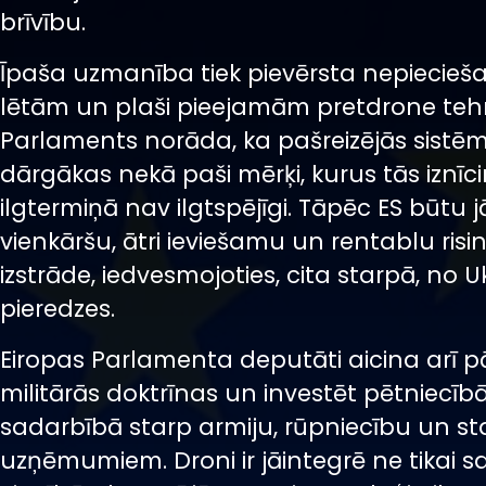
brīvību.
Īpaša uzmanība tiek pievērsta nepiecieš
lētām un plaši pieejamām pretdrone teh
Parlaments norāda, ka pašreizējās sistēmas
dārgākas nekā paši mērķi, kurus tās iznīci
ilgtermiņā nav ilgtspējīgi. Tāpēc ES būtu 
vienkāršu, ātri ieviešamu un rentablu ris
izstrāde, iedvesmojoties, cita starpā, no 
pieredzes.
Eiropas Parlamenta deputāti aicina arī pā
militārās doktrīnas un investēt pētniecībā
sadarbībā starp armiju, rūpniecību un st
uzņēmumiem. Droni ir jāintegrē ne tikai 