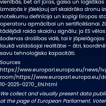
vienībās, bet arī jūras, gaisa un loģistikas
Izmaiņās ir jāiekļauj arī skaidrāka dronu
noteikumu definīcija un kopīgi Eiropas st
operatoru apmācībai un sertificēšanai. 
tādējādi raida skaidru signālu: ja ES vēlas
šodienas drošības vidē, tai ir jāpielāgoja
laukā valdošajai realitātei – ātri, koordin
savu tehnoloģisko kapacitāti.
Sources
https://www.europarl.europa.eu/news/lv
room/https://www.europarl.europa.eu/
10-2025-0270_EN.html
We collect and visually present data publi
at the page of European Parliament. Vot