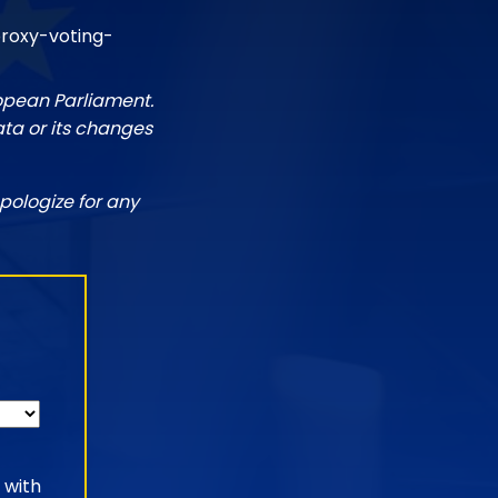
roxy-voting-
ropean Parliament.
ata or its changes
pologize for any
 with