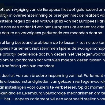
ft een wijziging van de Europese Kieswet gelanceerd om
ktijk in overeenstemming te brengen met de realiteit v
stelde regels zal een vrouwelijk lid van het Europees Pa
n aan een ander lid van het Europees Parlement tot dri
e datum en vervolgens gedurende zes maanden daarna.
n al lang bestaand probleem op te lossen - tot nu toe ko
ropees Parlement niet stemmen tijdens de zwangerschap 
 de praktijk betekende dat hun kiezers niet vertegenwoord
ld om te voorkomen dat vrouwen moeten kiezen tussen h
 uitoefening van hun mandaat.
t deel uit van een bredere inspanning van het Parlement
, de arbeidsomstandigheden van gekozen vertegenwoordi
van instellingen voor ouders te verbeteren. Op dit momen
riekenland en Luxemburg volwaardige mechanismen om t
- het Europees Parlement wil een voorbeeld stellen voo