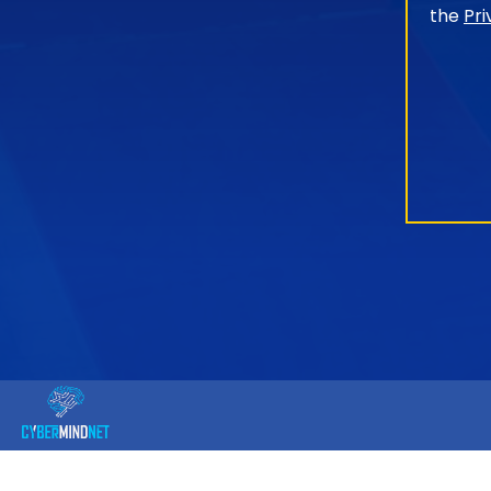
the
Pri