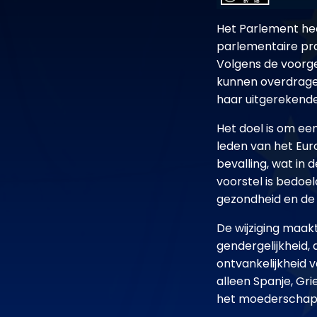
Het Parlement hee
parlementaire pra
Volgens de voorge
kunnen overdrage
haar uitgerekend
Het doel is om ee
leden van het Eu
bevalling, wat in
voorstel is bedoe
gezondheid en de
De wijziging maak
gendergelijkheid
ontvankelijkheid 
alleen Spanje, G
het moederschap 