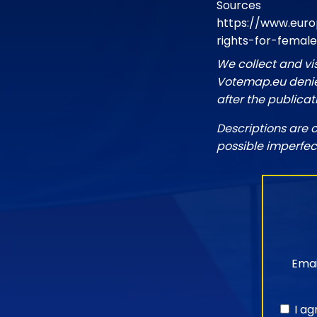
Sources
https://www.euro
rights-for-femal
We collect and vi
Votemap.eu denies
after the publicat
Descriptions are 
possible imperfec
Emai
I a