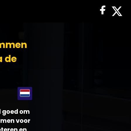
temmen
a de
el goed om
emmen voor
eteren en