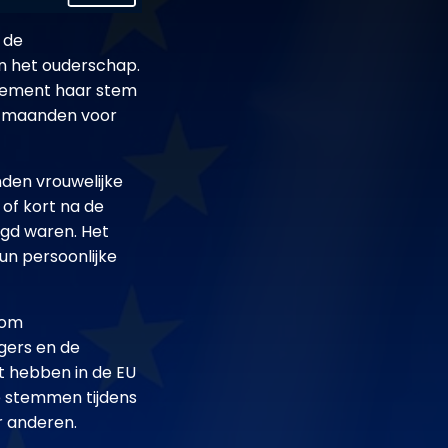
 de
an het ouderschap.
rlement haar stem
e maanden voor
nden vrouwelijke
of kort na de
igd waren. Het
un persoonlijke
 om
gers en de
t hebben in de EU
e stemmen tijdens
r anderen.