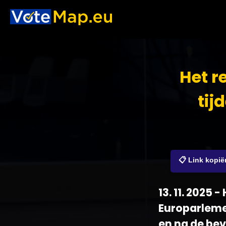
Het r
tij
📋 Link kopië
13. 11. 2025
Europarleme
en na de bev