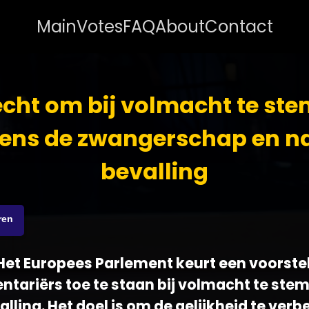
Main
Votes
FAQ
About
Contact
echt om bij volmacht te s
dens de zwangerschap en n
bevalling
ren
 - Het Europees Parlement keurt een voorst
ntariërs toe te staan bij volmacht te st
alling. Het doel is om de gelijkheid te verb