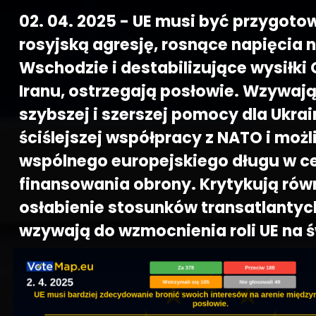
02. 04. 2025 - UE musi być przygot
rosyjską agresję, rosnące napięcia n
Wschodzie i destabilizujące wysiłki C
Iranu, ostrzegają posłowie. Wzywaj
szybszej i szerszej pomocy dla Ukrai
ściślejszej współpracy z NATO i możl
wspólnego europejskiego długu w c
finansowania obrony. Krytykują rów
osłabienie stosunków transatlantyck
wzywają do wzmocnienia roli UE na ś