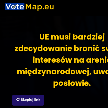
UE musi bardziej
zdecydowanie bronić s
interesów na areni
międzynarodowej, uw
posłowie.
📋 Skopiuj link