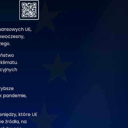
inansowych UE,
nowoczesny,
zego.
eństwo
 klimatu.
ycyjnych
zybsze
ak pandemie,
niędzy, które UE
e źródła, na