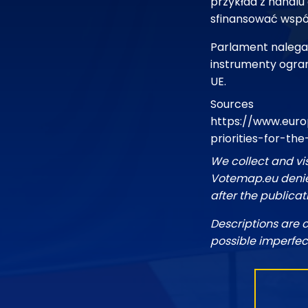
przykład z handl
sfinansować wspól
Parlament nalega 
instrumenty ogra
UE.
Sources
https://www.euro
priorities-for-t
We collect and vi
Votemap.eu denies
after the publicat
Descriptions are 
possible imperfec