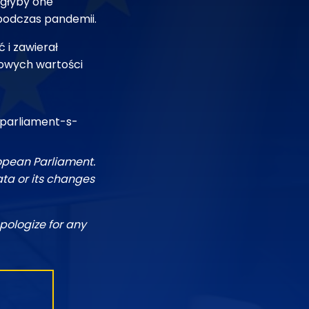
ogłyby one
 podczas pandemii.
 i zawierał
wowych wartości
parliament-s-
ropean Parliament.
ata or its changes
pologize for any