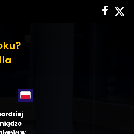
roku?
dla
bardziej
eniądze
ałania w