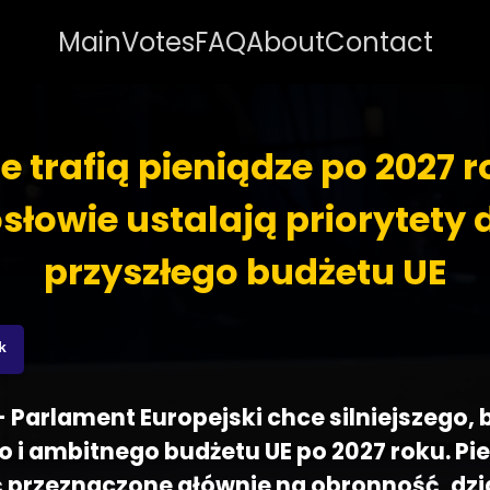
Main
Votes
FAQ
About
Contact
e trafią pieniądze po 2027 
słowie ustalają priorytety 
przyszłego budżetu UE
k
 - Parlament Europejski chce silniejszego, 
 i ambitnego budżetu UE po 2027 roku. Pi
 przeznaczone głównie na obronność, dzi