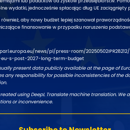
u emisjami lub podatków od zysków przedsiębiorstw. Pom
ne wydatki, jednocześnie spłacając dług UE zaciągnięty
również, aby nowy budżet lepiej szanował praworządność
niczające finansowanie w przypadku naruszenia podsta
parl.europa.eu/news/pl/press-room/20250502IPR28212/
he-eu-s-post-2027-long-term-budget
sually present data publicly available at the page of Eu
 any responsibility for possible inconsistencies of the d
ion.
created using DeepL Translate machine translation. We a
tions or inconvenience.