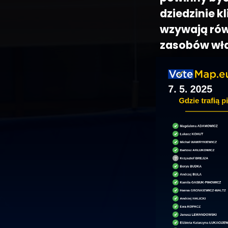
dziedzinie k
wzywają rów
zasobów wł