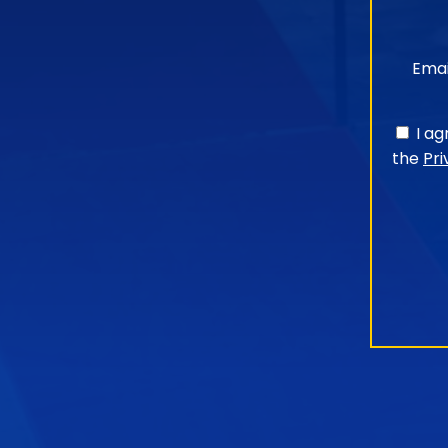
Emai
I a
the
Pri