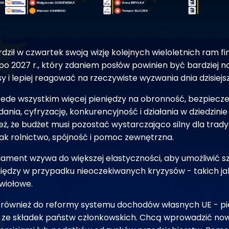
dził w czwartek swoją wizję kolejnych wieloletnich ram f
po 2027 r., który zdaniem posłów powinien być bardziej 
y i lepiej reagować na rzeczywiste wyzwania dnia dzisiejs
zede wszystkim więcej pieniędzy na obronność, bezpiecz
nia, cyfryzację, konkurencyjność i działania w dziedzinie
eż, że budżet musi pozostać wystarczająco silny dla trad
jak rolnictwo, spójność i pomoc zewnętrzna.
ament wzywa do większej elastyczności, aby umożliwić s
iędzy w przypadku nieoczekiwanych kryzysów - takich j
ywiołowe.
 również do reformy systemu dochodów własnych UE - pie
e ze składek państw członkowskich. Chcą wprowadzić now