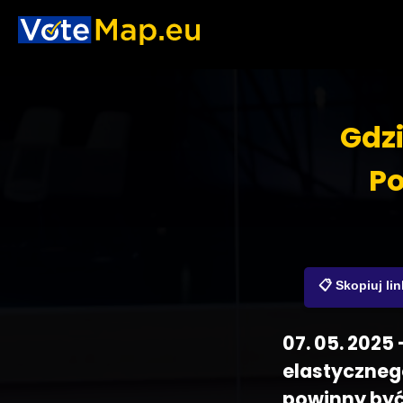
Gdzi
Po
📋 Skopiuj lin
07. 05. 2025
elastycznego
powinny być