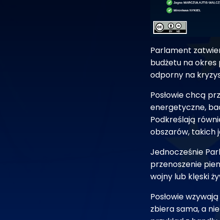
Parlament zatwier
budżetu na okres 
odporny na kryzys
Posłowie chcą pr
energetyczne, bada
Podkreślają równi
obszarów, takich 
Jednocześnie Parl
przenoszenie pien
wojny lub klęski ż
Posłowie wzywają
zbiera sama, a ni