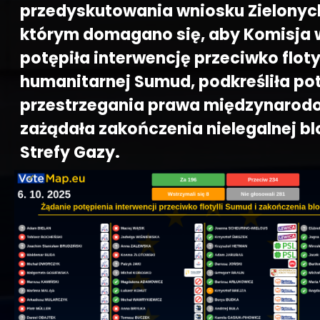
przedyskutowania wniosku Zielonyc
którym domagano się, aby Komisja 
potępiła interwencję przeciwko flotyl
humanitarnej Sumud, podkreśliła po
przestrzegania prawa międzynarod
zażądała zakończenia nielegalnej b
Strefy Gazy.