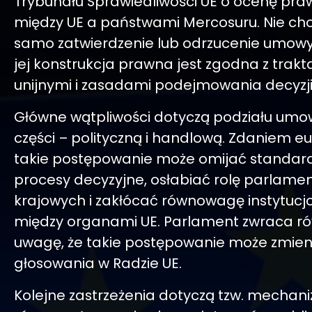
Trybunału Sprawiedliwości UE o ocenę p
między UE a państwami Mercosuru. Nie cho
samo zatwierdzenie lub odrzucenie umowy, 
jej konstrukcja prawna jest zgodna z trak
unijnymi i zasadami podejmowania decyzji
Główne wątpliwości dotyczą podziału umo
części – polityczną i handlową. Zdaniem e
takie postępowanie może omijać standa
procesy decyzyjne, osłabiać rolę parlame
krajowych i zakłócać równowagę instytucj
między organami UE. Parlament zwraca ró
uwagę, że takie postępowanie może zmien
głosowania w Radzie UE.
Kolejne zastrzeżenia dotyczą tzw. mechan