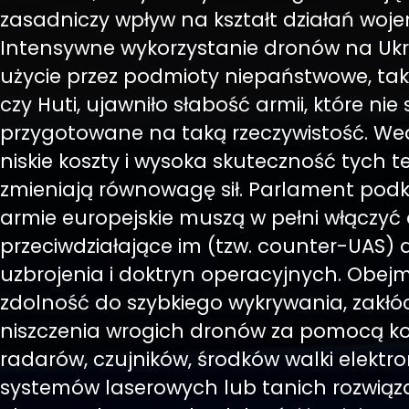
zasadniczy wpływ na kształt działań woj
Intensywne wykorzystanie dronów na Ukra
użycie przez podmioty niepaństwowe, ta
czy Huti, ujawniło słabość armii, które nie 
przygotowane na taką rzeczywistość. We
niskie koszty i wysoka skuteczność tych t
zmieniają równowagę sił. Parlament podkr
armie europejskie muszą w pełni włączyć d
przeciwdziałające im (tzw. counter-UAS) d
uzbrojenia i doktryn operacyjnych. Obejm
zdolność do szybkiego wykrywania, zakłó
niszczenia wrogich dronów za pomocą k
radarów, czujników, środków walki elektro
systemów laserowych lub tanich rozwiąz