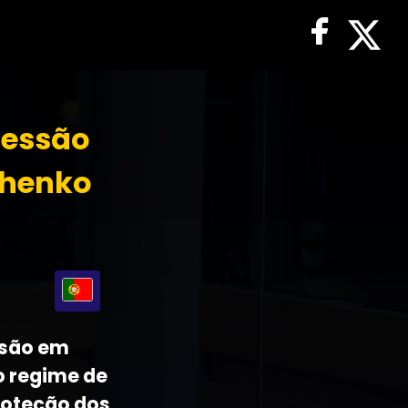
ressão
shenko
ssão em
o regime de
roteção dos