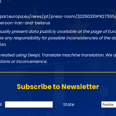
l.
oparl.europa.eu/news/pt/press-room/20250331IPR27555
eroon-iran-and-belarus
sually present data publicly available at the page of Eu
 any responsibility for possible inconsistencies of the d
ion.
created using DeepL Translate machine translation. We a
tions or inconvenience.
Subscribe to Newsletter
l
State