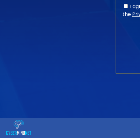
I a
the
Pri