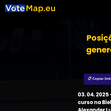
Posiç
gener
📋 Copiar link
03. 04. 202
curso na Bie
Alexander L