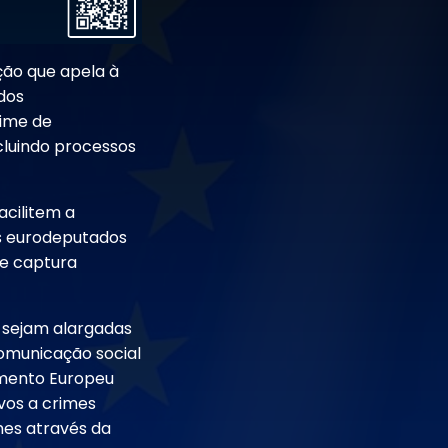
ção que apela à
 dos
gime de
ncluindo processos
cilitem a
Os eurodeputados
e captura
 sejam alargadas
comunicação social
amento Europeu
ivos a crimes
mes através da