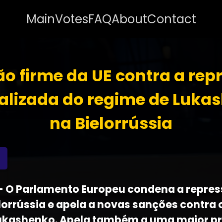
Main
Votes
FAQ
About
Contact
ão firme da UE contra a rep
alizada do regime de Luka
na Bielorrússia
5 - O Parlamento Europeu condena a repre
lorrússia e apela a novas sanções contra 
ukashenko. Apela também a uma maior p