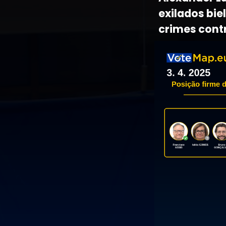
exilados bie
crimes cont