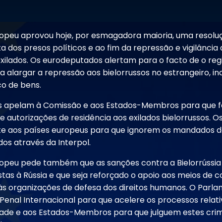
opeu aprovou hoje, por esmagadora maioria, uma resolu
a dos presos políticos e ao fim da repressão e vigilância
xilados. Os eurodeputados alertam para o facto de o re
a alargar a repressão aos bielorrussos no estrangeiro, i
co de bens.
 apelam à Comissão e aos Estados-Membros para que fa
 e autorizações de residência aos exilados bielorrussos. 
e aos países europeus para que ignorem os mandados d
dos através da Interpol.
opeu pede também que as sanções contra a Bielorrússia
stas à Rússia e que seja reforçado o apoio aos meios de 
às organizações de defesa dos direitos humanos. O Parl
 Penal Internacional para que acelere os processos relat
ade e aos Estados-Membros para que julguem estes cri