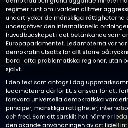
demokrati och grundläggande friheter när
regimer runt om i världen alltmer aggressi
undertrycker de mänskliga rättigheterna 
undergräver den internationella ordningen
huvudbudskapet i det betänkande som an
Europaparlamentet. Ledamöterna varnar f
demokratin utsätts för allt större påtryckni
bara i ofta problematiska regioner, utan 
självt.
I den text som antogs i dag uppmärksa
ledamöterna därför EU:s ansvar för att for
försvara universella demokratiska värder
principer, mänskliga rättigheter, internatio
och fred. Som ett särskilt hot nämner le
den ökande användningen av artificiell inte