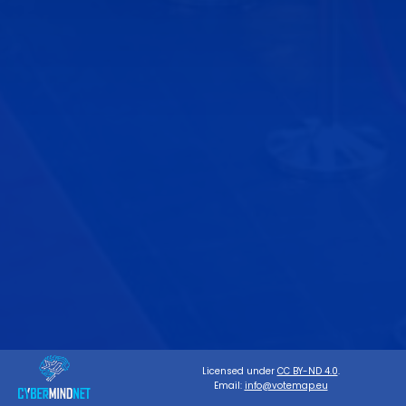
Licensed under
CC BY-ND 4.0
.
Email:
info@votemap.eu