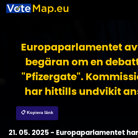
Europaparlamentet av
begäran om en debat
"Pfizergate". Kommiss
har hittills undvikit a
📋 Kopiera länk
21. 05. 2025 - Europaparlamentet ha