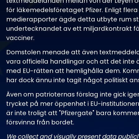
textmeddelanden mellan von der Leyen o
för läkemedelsföretaget Pfizer. Enligt flera
medierapporter ägde detta utbyte rum st
undertecknandet av ett miljardkontrakt fö
vacciner.
Domstolen menade att även textmeddel
vara officiella handlingar och att det inte ä
med EU-rätten att hemlighålla dem. Kom
har dock ännu inte tagit något politiskt an
Även om patrioternas förslag inte gick ig
trycket på mer öppenhet i EU-institutioner
är inte troligt att "Pfizergate" bara kommer
försvinna från bordet.
We collect and visually present data publicl