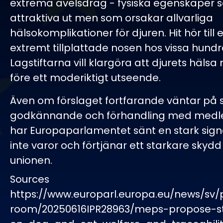
extrema avelsdrag - fysiska egenskaper 
attraktiva ut men som orsakar allvarliga
hälsokomplikationer för djuren. Hit hör til
extremt tillplattade nosen hos vissa hundr
Lagstiftarna vill klargöra att djurets häls
före ett moderiktigt utseende.
Även om förslaget fortfarande väntar på sl
godkännande och förhandling med medl
har Europaparlamentet sänt en stark signa
inte varor och förtjänar ett starkare skydd 
unionen.
Sources
https://www.europarl.europa.eu/news/sv/
room/20250616IPR28963/meps-propose-str