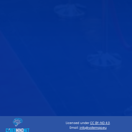
Licensed under
CC BY-ND 4.0
.
Email:
info@votemap.eu