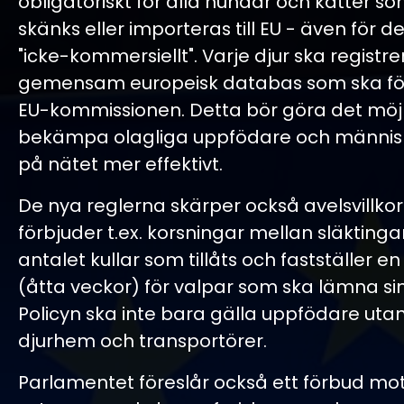
obligatoriskt för alla hundar och katter som
skänks eller importeras till EU - även för 
"icke-kommersiellt". Varje djur ska registre
gemensam europeisk databas som ska för
EU-kommissionen. Detta bör göra det möjl
bekämpa olagliga uppfödare och männi
på nätet mer effektivt.
De nya reglerna skärper också avelsvillkor
förbjuder t.ex. korsningar mellan släkting
antalet kullar som tillåts och fastställer e
(åtta veckor) för valpar som ska lämna 
Policyn ska inte bara gälla uppfödare uta
djurhem och transportörer.
Parlamentet föreslår också ett förbud mot