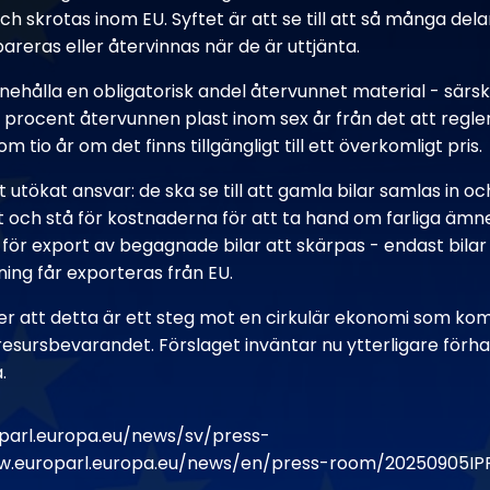
och skrotas inom EU. Syftet är att se till att så många del
reras eller återvinnas när de är uttjänta.
nehålla en obligatorisk andel återvunnet material - särskil
 procent återvunnen plast inom sex år från det att reglern
 tio år om det finns tillgängligt till ett överkomligt pris.
tt utökat ansvar: de ska se till att gamla bilar samlas in 
ätt och stå för kostnaderna för att ta hand om farliga ämn
ör export av begagnade bilar att skärpas - endast bilar
ning får exporteras från EU.
r att detta är ett steg mot en cirkulär ekonomi som ko
resursbevarandet. Förslaget inväntar nu ytterligare förh
.
parl.europa.eu/news/sv/press-
w.europarl.europa.eu/news/en/press-room/20250905IP