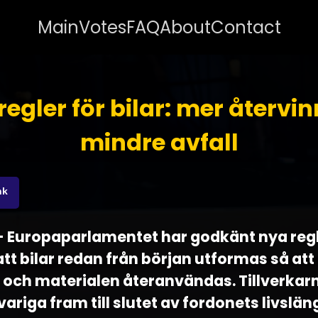
Main
Votes
FAQ
About
Contact
regler för bilar: mer återvin
mindre avfall
nk
 - Europaparlamentet har godkänt nya regl
att bilar redan från början utformas så att 
och materialen återanvändas. Tillverka
variga fram till slutet av fordonets livslän