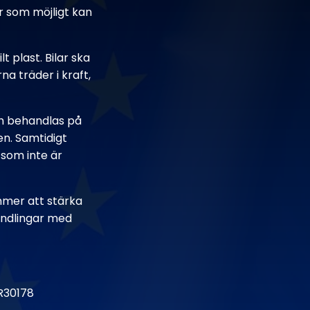
ar som möjligt kan
t plast. Bilar ska
a träder i kraft,
och behandlas på
en. Samtidigt
 som inte är
mmer att stärka
andlingar med
R30178