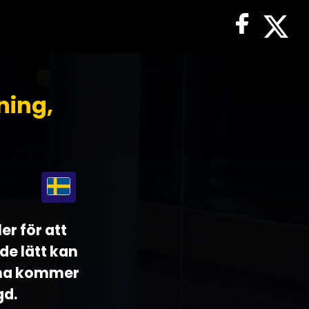
ning,
er för att
de lätt kan
rna kommer
gd.