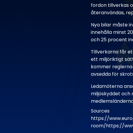
fordon tillverkas 
återanvändas, repa
Nya bilar måste in
innehålla minst 20
och 25 procent inom
Tillverkarna får e
ett miljöriktigt s
kommer reglerna f
avsedda för skrot
Ledamöterna anse
miljöskyddet och 
medlemsländerna
Sources
https://www.euro
room/https://ww