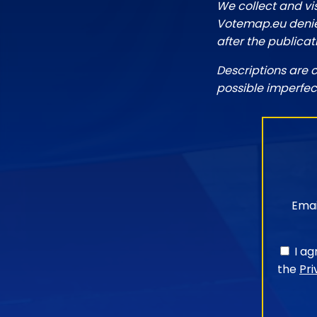
We collect and vi
Votemap.eu denies
after the publicat
Descriptions are 
possible imperfec
Emai
I a
the
Pri