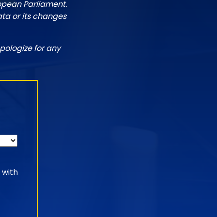
ropean Parliament.
ata or its changes
pologize for any
 with