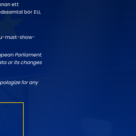
nnan ett
redssamtal bör EU,
/eu-must-show-
ropean Parliament.
ata or its changes
pologize for any