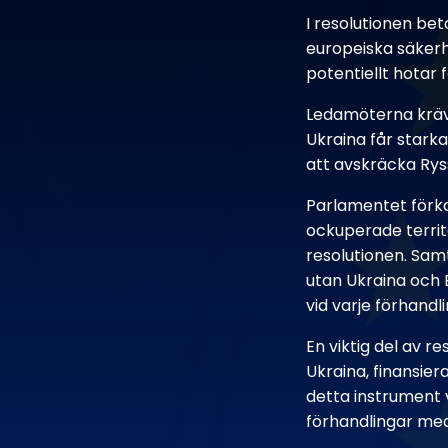
I resolutionen be
europeiska säkerhe
potentiellt hotar 
Ledamöterna kräve
Ukraina får starka
att avskräcka Rys
Parlamentet förkas
ockuperade territo
resolutionen. Sam
utan Ukraina och E
vid varje förhandl
En viktig del av r
Ukraina, finansier
detta instrument va
förhandlingar me