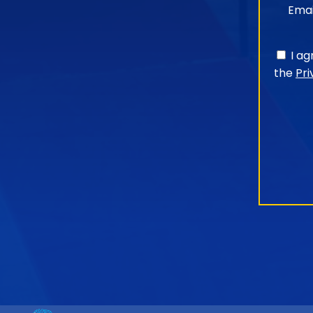
Emai
I a
the
Pri