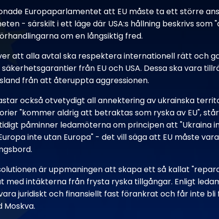
tonade Europaparlamentet att EU måste ta ett större ans
ten - särskilt i ett läge där USA:s hållning beskrivs som
förhandlingarna om en långsiktig fred.
r att alla avtal ska respektera internationell rätt och g
 säkerhetsgarantier från EU och USA. Dessa ska vara tillrä
sland från att återuppta aggressionen.
tar också otvetydigt all annektering av ukrainska territorier
rier "kommer aldrig att betraktas som ryska av EU", står 
tidigt påminner ledamöterna om principen att "Ukraina in
uropa inte utan Europa" - det vill säga att EU måste vara 
ingsbord.
esolutionen är uppmaningen att skapa ett så kallat "repara
at med intäkterna från frysta ryska tillgångar. Enligt le
ra juridiskt och finansiellt fast förankrat och får inte bli
d Moskva.