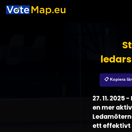
St
ledars
📋 Kopiera lä
27. 11. 2025
en mer aktiv
Ledamöterna 
ett effekti