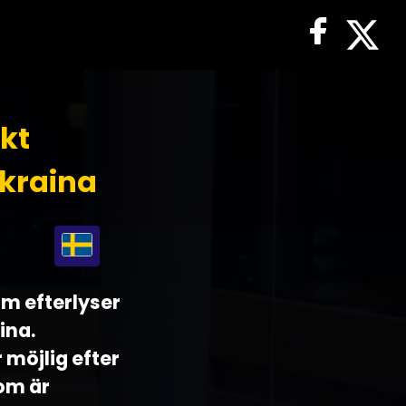
skt
Ukraina
om efterlyser
ina.
 möjlig efter
om är