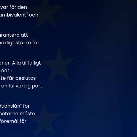
var för den
 "ambivalent" och
arantera att
ckligt starka för
. Alla tillfälligt
det i
te får beslutas
en fullvärdig part
tionslån" för
damöterna måste
 föremål för