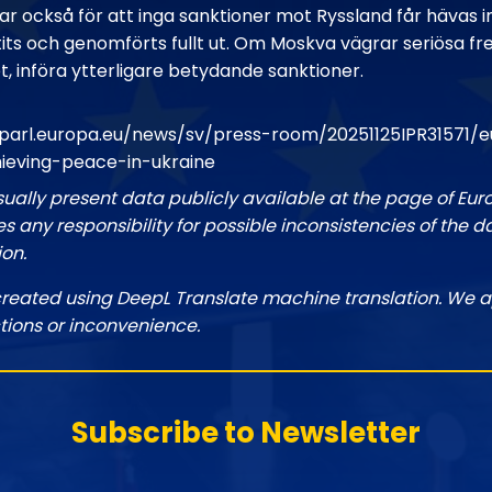
r också för att inga sanktioner mot Ryssland får hävas i
tits och genomförts fullt ut. Om Moskva vägrar seriösa f
t, införa ytterligare betydande sanktioner.
parl.europa.eu/news/sv/press-room/20251125IPR31571
hieving-peace-in-ukraine
sually present data publicly available at the page of Eu
 any responsibility for possible inconsistencies of the d
ion.
created using DeepL Translate machine translation. We a
tions or inconvenience.
Subscribe to Newsletter