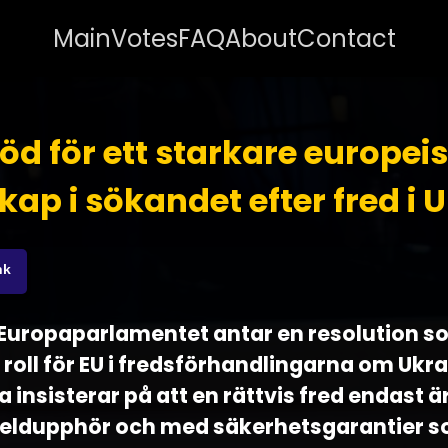
Main
Votes
FAQ
About
Contact
öd för ett starkare europei
kap i sökandet efter fred i 
nk
 - Europaparlamentet antar en resolution s
 roll för EU i fredsförhandlingarna om Ukra
insisterar på att en rättvis fred endast är
vt eldupphör och med säkerhetsgarantier s